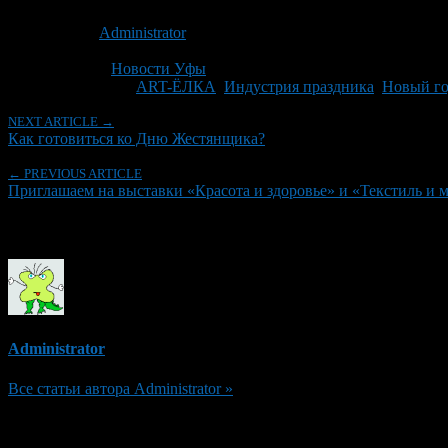
Опубликовано: 14 лет назад на 26.10.2012
Автор:
Administrator
Последнее изминение 26 октября, 2012 @ 11:15 дп
Рубрики
Новости Уфы
Tagged With:
ART-ЁЛКА
,
Индустрия праздника
,
Новый г
NEXT ARTICLE →
Как готовиться ко Дню Жестянщика?
← PREVIOUS ARTICLE
Приглашаем на выставки «Красота и здоровье» и «Текстиль и 
Об авторе
Administrator
Все статьи автора Administrator »
Добавить комментарий