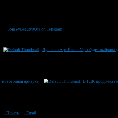
НОВОГОДНИЕ КАНИКУЛЫ для взрослых и детей
Туристические путевки
Детские площадки, досуг в праздничные дни и каникулы
Предложения по организации корпоративных мероприятий
ресторанов, кафе, клубов
Join @Beauty0Ufa on Telegram
Рекомендуем почитать:
Лучшая «Арт-Ёлка» Уфы будет выбрана у
новогодняя ярмарка
В ГДК продолжаетс
Печать
Email