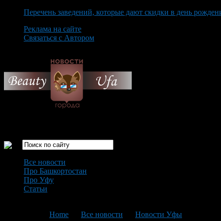
Перечень заведений, которые дают скидки в день рожден
Реклама на сайте
Связаться с Автором
Thursday August 6th, 2026
Только самые интересные новости города Уфа
Все новости
Про Башкортостан
Про Уфу
Статьи
Loading...
You are here:
Home
>
Все новости
>
Новости Уфы
>
Текущая