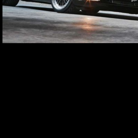
Задний радар
Контролирует зону за автомобилем: 30-80 м, угол обзора – 16-
80°.
Стереотелекамера
«Смотрит» вперед на 500 м, причем на первых 50 м
обеспечивает трехмерную картинку. Угол обзора – 45°.
Радары среднего и дальнего действия
Следит за тем, что происходит на расстоянии 60-200 м от
автомобиля. Угол обзора – 18-60°.
Радар ближнего действия