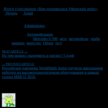
Итоги голосования «Вам понравилася Уфимский арбат»
Печать
Email
Опубликовано: 10 лет назад на 22.04.2016
Автор:
Administrator
Последнее изминение 22 апреля, 2016 @ 10:40 дп
Рубрики
Автомобильное
Tagged With:
Mercedes S 500
,
авто
,
автомобили
,
драйв
,
машина
,
мерседес
,
Обзор
,
тест
NEXT ARTICLE →
На чем можно сэкономить в кризис? 5 идей
← PREVIOUS ARTICLE
Российские партнеры WorldSkills Junior научили школьников
работать на высокотехнологичном оборудовании в рамках
салона ММСО 2016.
Об авторе