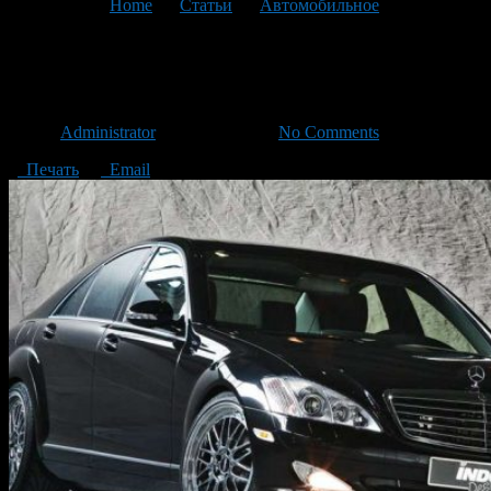
You are here:
Home
>
Статьи
>
Автомобильное
>
Текущая
статья
Спецтест Mercedes S 500
Автор
Administrator
/ 22.04.2016 /
No Comments
Печать
Email