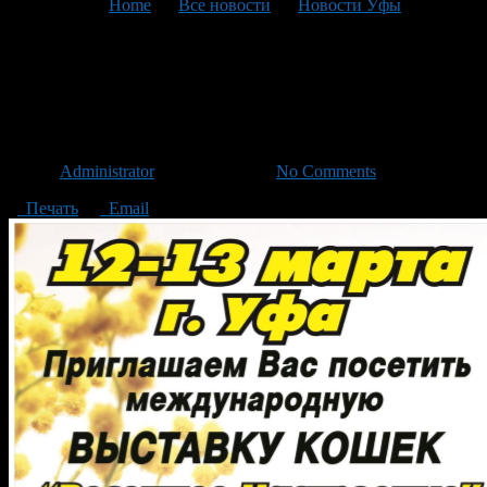
You are here:
Home
>
Все новости
>
Новости Уфы
>
Текущая статья
Международная выставка
кошек «Весеннее настроение»
Автор
Administrator
/ 05.03.2016 /
No Comments
Печать
Email