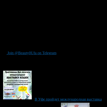
детей, также вход бесплатный.
Контактный телефон 8-987-490-70-76, Фелинологическая
Федерация Республики Башкортостан. Желаем вам приятных
сюрпризов и хорошего настроения!
С уважением,
Вице-президент ФФРБ
К.Р. Пучкова
Пресс-секретарь
Ильина Л.А.
Join @Beauty0Ufa on Telegram
Рекомендуем почитать:
В Уфе пройдет международная выставка