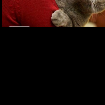
31 октября и 1 ноября в Уфе будет проходить международная
выставка «УФАКОТ – 2015». В программе выставке: шоу
британских и шотландских кошек, мейн-кунов, кошек редких
пород, рисованных и триколорных окрасов, WCF-ринги, а
также развлекательные конкурсы для детей, взрослых и их
питомцев. По случаю празднования Хэллоуина, 31 октября,
для кошек черного окраса подготовлены специальные
конкурсы.
«Беспородные кошки тоже могут победить в своем
классе (класс домашних кошек) и унести с
выставки к себе домой кубки, розетки, а также
вкусные и полезные призы»
Режим работы выставки с 10:00 до 18:00 часов в ТЦ
«Башкортостан». Стоимость билетов для детей — 100 руб.,
для взрослых — 200 руб.