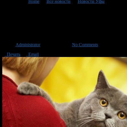
You are here:
Home
>
Все новости
>
Новости Уфы
>
Текущая статья
Международная выставка
кошек в Уфе
Автор
Administrator
/ 23.10.2015 /
No Comments
Печать
Email