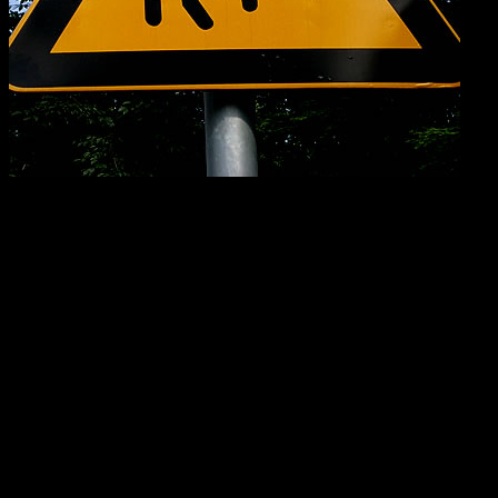
Лишение родительских прав – мера неприятная, но, к
сожалению, порой просто необходимая. Исковым заявлением
о лишении родительских прав не удивишь ни один судебный
орган. Подобных дел рассматривается огромное количество.
Рассмотрим основные вопросы, связанные с ними.
1. Что такое родительские права?
Это права и обязанности родителей перед всеми своими
несовершеннолетними детьми, а именно: воспитание,
ответственность за всестороннее развитие, забота о здоровье,
получение образования. Родители не должны причинять вред
здоровью детей, психическому и физическому, мешать
нравственному развитию. Родители равны в вопросах
воспитания ребенка.