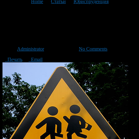
You are here:
Home
>
Статьи
>
Юриспруденция
>
Текущая
статья
Лишение родительских прав:
основные вопросы и ответы
Автор
Administrator
/ 03.12.2015 /
No Comments
Печать
Email