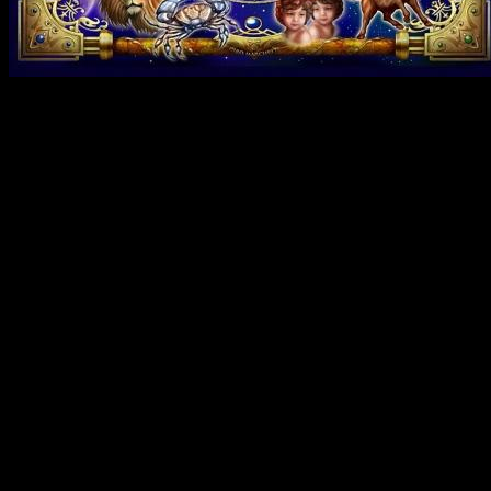
Современные люди могут пренебрежительно относиться к
такой области знаний как астрология. Утверждения
относительно детально проработанной системы, которая
активно использовалась во всех культурах тем или иным
образом, для подобных людей не являются аргументом.
Древние знания кажутся им атавизмом и чем-то не
соответствующим эпохе технического прогресса.
Тем не менее, элементарные факты и размышления могут дать
понимание о воздействии других планет на земную
действительность как минимум на уровне физических
процессов. Однако есть и более тонкий план воздействий,
которые попросту не известен многим людям. Тем не менее,
астрологи такие как специалисты портала
http://vadimvova.com/
способны точно оценивать эти
воздействия и их значение для каждой отдельной личности.
В чем может использоваться
астрология?