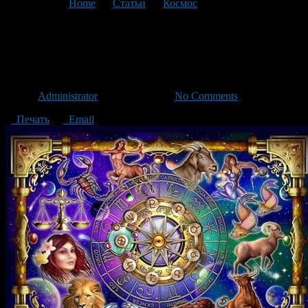
You are here:
Home
>
Статьи
>
Космос
>
Текущая статья
Нужна ли астрология
современным людям
Автор
Administrator
/ 01.12.2015 /
No Comments
Печать
Email