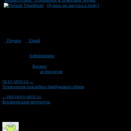
Башавтотранс: отношение к пожилым людям.
Нужна ли закуска к пиву?
Печать
Email
Опубликовано: 11 лет назад на 01.12.2015
Автор:
Administrator
Последнее изминение 22 марта, 2020 @ 11:52 дп
Рубрики
Космос
Tagged With:
астрология
NEXT ARTICLE →
Технология поклейки бамбуковых обоев
← PREVIOUS ARTICLE
Космический мечтатель
Об авторе