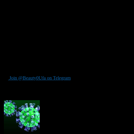
отношения с противоположным полом;
карьера и финансовое благополучие;
создание собственного дела.
Тем не менее, данными тематиками не исчерпываются
возможности астрологии, так как данная область знаний
является универсальной фактически для всех областей
человеческого существования и может дать ответ на любые
ваши интересы. На сайте vadimvova.com
вы можете получить
квалифицированную астрологическую поддержку и
грамотное консультирование, основанное на древнейших
проверенных знаниях и существенном опыте
профессиональных астрологов.
Join @Beauty0Ufa on Telegram
Рекомендуем почитать: