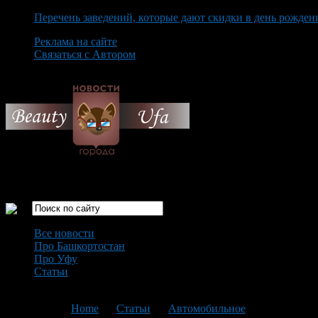
Перечень заведений, которые дают скидки в день рожден
Реклама на сайте
Связаться с Автором
Thursday August 6th, 2026
Только самые интересные новости города Уфа
Все новости
Про Башкортостан
Про Уфу
Статьи
Loading...
You are here:
Home
>
Статьи
>
Автомобильное
>
Текущая ст