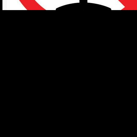
Большинство добросовестных водителей отнеслись к ужесточен
происшествий на дороге, в том числе и тех, которые приводят
инспекторы ГИБДД не соблюдают закон, находясь на посту. Для 
обвиняют в распитии алкоголя в момент пребывания за рулём.
Порядок освидетельствования.
Досмотр водителя с целью проверки его на приём алкоголя ил
у которого возникли сомнения относительно состояния водите
является обязательным условием.
При осмотре водителя на месте остановки, последний обязан 
него есть весомые основания считать водителя пьяным.
Закон говорит о том, что при осмотре водителя непосредствен
медицинском учреждении, присутствие понятых не считается о
А вот составление протокола должно проводиться в обязательн
несколько признаков, указывающих на то, что водитель пьян.
Устойчивый запах алкоголя изо рта водителя.
Существенные нарушения координации движений водите