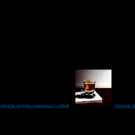
ава испытывать состояние водителя посредством каких-либо ме
товать результаты таких тестов, а значит, не имеет права для и
дителя скутера покончил с собой
Опасен л