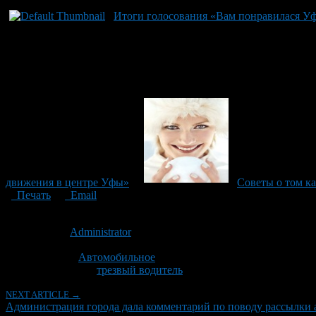
Итоги голосования «Вам понравилася У
движения в центре Уфы»
Советы о том ка
Печать
Email
Опубликовано: 11 лет назад на 12.11.2015
Автор:
Administrator
Последнее изминение 20 мая, 2020 @ 7:04 пп
Рубрики
Автомобильное
Tagged With:
трезвый водитель
NEXT ARTICLE →
Администрация города дала комментарий по поводу рассылки 