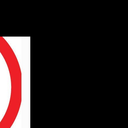
 том, что водитель является т