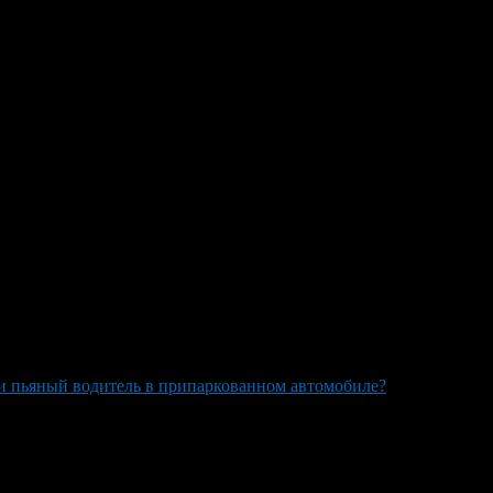
дицинских тестов. Учитывая тот факт, что полицейский не
х проведения.
и пьяный водитель в припаркованном автомобиле?