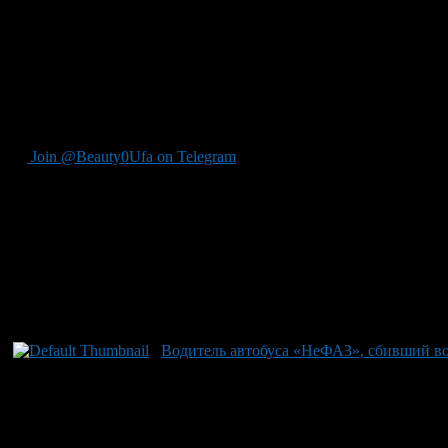
Несвязная речь.
Дрожание пальцев рук или самих кистей.
Неестественная окраска кожного покрова лица.
Неадекватное поведение водителя.
Важно понимать, что инспекторы ГИБДД не имеют законного пр
является медицинским работником, он не сможет правильно трак
Join @Beauty0Ufa on Telegram
Рекомендуем почитать:
Водитель автобуса «НеФАЗ», сбивший во