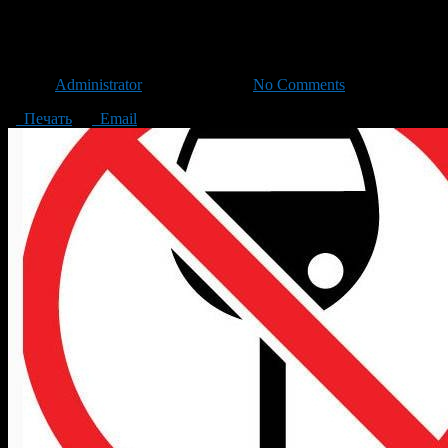
Как убедить автоинспектора в
Автор
Administrator
/ 12.11.2015 /
No Comments
Печать
Email