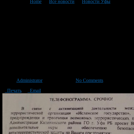
You are here:
Home
>
Все новости
>
Новости Уфы
>
Текущая статья
Администрация города дала
комментарий по поводу
рассылки
антитеррористического
письма
Автор
Administrator
/ 12.11.2015 /
No Comments
Печать
Email