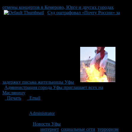
отмены концертов в Кемерово, Юрге и других городах
Суд оштрафовал «Почту России» за
задержку письма жительницы Уфы
Администрация города Уфы приглашает всех на
Масляницу
Печать
Email
Опубликовано: 11 лет назад на 12.11.2015
Автор:
Administrator
Последнее изминение 12 ноября, 2015 @ 10:16 пп
Рубрики
Новости Уфы
Tagged With:
интернет
,
социальные сети
,
терроризм
,