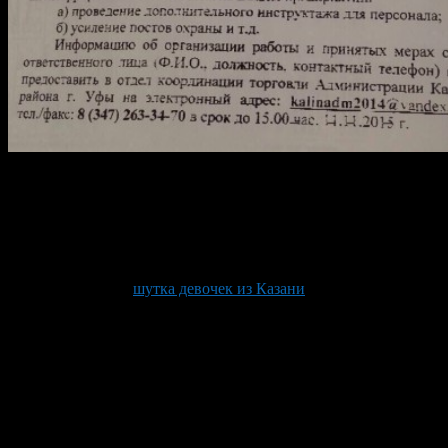
Недавно администрация Калининского района разослала по
предприятиям письмо, в котором была просьба принять меры,
с целью предупреждения и пресечения возможных
террористических проявлений.
Данное письмо является
внутренним, но просочилось и в социальные сети, где
началась паника, в связи с тем, что параллельно с этим
распространялась
шутка девочек из Казани
.
В мэрии рассказали, что это плановая рассылка и призвана
просто напомнить о соблюдении мер безопасности.
«В общественном транспорте, в торговых центрах
и в других общественных местах постоянно
размещаются памятки, как вести себя и куда
обращаться при обнаружении подозрительных
предметов, при угрозе террористического акта и