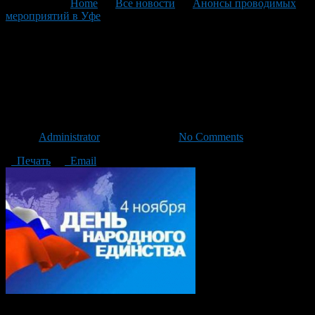
You are here:
Home
>
Все новости
>
Анонсы проводимых
мероприятий в Уфе
>
Текущая статья
План мероприятий
Октябрьского района ко Дню
народного единства
Автор
Administrator
/ 23.10.2015 /
No Comments
Печать
Email
Ежегодно, 4 ноября, в нашей стране отмечается День