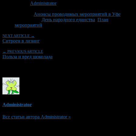
Автор:
Administrator
Последнее изминение 23 октября, 2015 @ 11:06 пп
Рубрики
Анонсы проводимых мероприятий в Уфе
Tagged With:
День народного единства
,
План
мероприятий
NEXT ARTICLE →
Ситроен в лизинг
← PREVIOUS ARTICLE
Польза и вред шоколада
Об авторе
Administrator
Все статьи автора Administrator »
Добавить комментарий