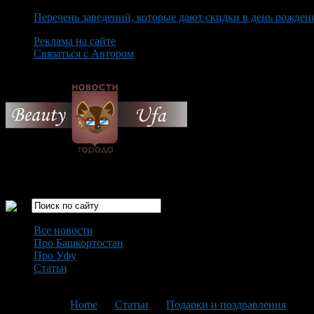
Перечень заведений, которые дают скидки в день рожден
Реклама на сайте
Связаться с Автором
Thursday August 6th, 2026
Только самые интересные новости города Уфа
Все новости
Про Башкортостан
Про Уфу
Статьи
Loading...
You are here:
Home
>
Статьи
>
Подарки и поздравления
>
Те