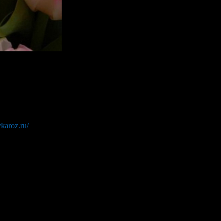
ки внимания или выразить свою любовь при помощи цветов. Цвет
о человека. Наиболее оригинальным способом подарить цветы, в
озлюбленной, а курьер доставляет ей цветы и по желанию клиента
лому подарку. Будь то корзина ее любимых орхидей, или же бук
то: либо домой, либо на работу, или же на торжественное мероп
vkaroz.ru/
, где вы можете заказать цветы. При помощи такой услу
в и флористических композиций .Специалисты службы помогут в
ые и красивые композиции из цветов , с учетом всех ваших пож
редоплата банковской картой или же оплата наложенным платежом
ОВ.
 вы обладаете минимальными навыками работы с компьютером, то
исты. Доставка цветов осуществляется по всему миру. При отпр
ми поясами, вы можете не успеть отправить букет к нужному со
рушки. Букеты отправленные службой доставки доставляются вс