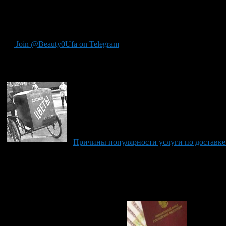
Мужчины не бойтесь делать приятные сюрпризы своим дамам! Д
подскажет, что лучше будет выбрать. Радуйте своих любимых!
Join @Beauty0Ufa on Telegram
Рекомендуем почитать:
Причины популярности услуги по доставке