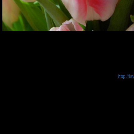
Молодые люди во все времена старались девушкам оказать зна
чувствуете или сделать просто приятный сюрприз для любимог
на работе, или же в другом городе, заказываете букет своей в
Каждая девушка непременно будет приятно удивлена такому ми
безгранична. Курьер может доставить букет в любое нужное мес
Существует множество интернет магазинов на подобие
http://la
сайте представлены каталоги с различными вариантами букето
которому предназначен подарок. Флористы составят оригинальн
предложат вам различные способы оплаты заказа, такие как: п
ПРЕИМУЩЕСТВА ДОСТАВКИ ЦВЕТ
Доставка цветов доступна абсолютно любому человеку. Если же
сложно. В оформлении вам помогут опытные менеджеры-специал
сориентироваться со временем, ведь в связи с разными часовы
записки, небольшие подарки и сувениры, к примеру мягкие иг