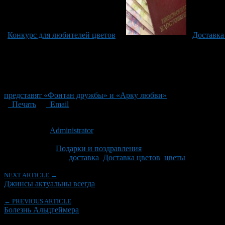
Конкурс для любителей цветов
Доставка
представят «Фонтан дружбы» и «Арку любви»
Печать
Email
Опубликовано: 11 лет назад на 04.10.2015
Автор:
Administrator
Последнее изминение 4 октября, 2015 @ 11:19 дп
Рубрики
Подарки и поздравления
Tagged With:
доставка
,
Доставка цветов
,
цветы
NEXT ARTICLE →
Джинсы актуальны всегда
← PREVIOUS ARTICLE
Болезнь Альцгеймера