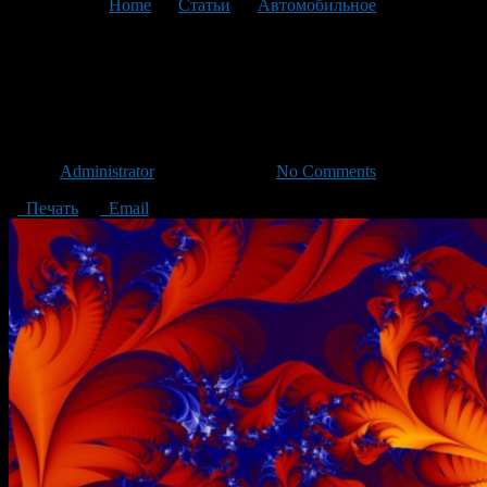
You are here:
Home
>
Статьи
>
Автомобильное
>
Текущая
статья
Для чего предназначена
винилография?
Автор
Administrator
/ 27.08.2015 /
No Comments
Печать
Email