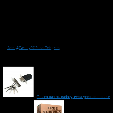
При аккуратной эксплуатации автомобиля, виниловый
дизайн прослужит от трёх до пяти лет, при условии, что
покрытие будут оберегать от острых предметов. Также такой
дизайн не требует особого ухода, осторожность необходима
при очистке от грязи – бесконтактная мойка вредна.
Винилография имеет единственный минус – трудно снять
плёнку, особенно в местах натяжения, она может отходить с
лакокрасочным покрытием. Но эта проблема решаема, если
обратиться за помощью к мастерам винилографии.
Join @Beauty0Ufa on Telegram
Рекомендуем почитать:
C чего начать работу, если устанавливаете