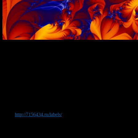
Водителям, которые хотят придать своему четырёхколёсному
другу неповторимый образ, а также обеспечить защиту кузова
от внешних повреждений, стоит познакомиться с
винилографией. Достоинства виниловых плёнок первыми
оценили японские гонщики: ими оклеивали авто, чтобы
обозначить номер водителя болида. Позже возможности
винила были замечены рекламистами, и в сферу
автомобильных соревнований ворвались пёстрые,
украшенные спонсорскими надписями машины.
Про изготовление наклеек можно подробнее
прочитать на сайте типографии «Sprinter» ->
http://7156434.ru/labels/
.
Винилография, сравнимая с аэрографией, проще и дешевле
последней. К тому же всегда можно сменить дизайн, не
перекрашивая кузов. Бывают покрытия глянцевые и матовые,