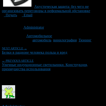
Акустическая защита: без чего не
организовать переговоры в неформальной обстановке
Печать
Email
Опубликовано: 11 лет назад на 27.08.2015
Автор:
Administrator
Последнее изминение 16 сентября, 2015 @ 7:48 пп
Рубрики
Автомобильное
Tagged With:
автомобиль
,
винилография
,
Тюнинг
NEXT ARTICLE →
Белки в рационе человека польза и вред
← PREVIOUS ARTICLE
Уличные индукционные светильники. Конструкция,
преимущества использования
Об авторе