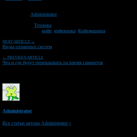
Опубликовано: 11 лет назад на 02.07.2015
Автор:
Administrator
Последнее изминение 8 декабря, 2015 @ 8:47 пп
Рубрики
Техника
Tagged With:
кофе
,
кофеварка
,
Кофемашина
NEXT ARTICLE →
Виды охранных систем
← PREVIOUS ARTICLE
Что и где будут перекрывать на время саммитов
Об авторе
Administrator
Все статьи автора Administrator »
Добавить комментарий