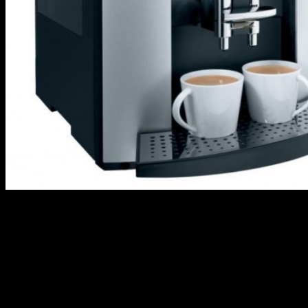
Для настоящих кофеманов на рынке представлено великое
множество кофейных машин. Казалось бы, зачем же нужен
этот агрегат, если ароматный напиток можно сварить и в
турке на плите? Но утром не всегда есть время, а выпить кофе
хочется. Аппарат же сварит кофе в считанные секунды без
вашего участия и сохранит его горячим. Итак, какие же
кофемашин представлены в магазинах?
Первый вид таких аппаратов — рожковые кофеварки. Они