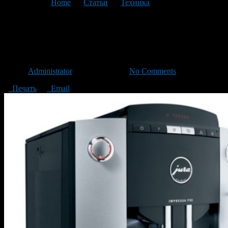
You are here:
Home
>
Статьи
>
Техника
>
Текущая статья
Кофемашина. Виды
кофемашин
Автор
Administrator
/ 02.07.2015 /
No Comments
Печать
Email