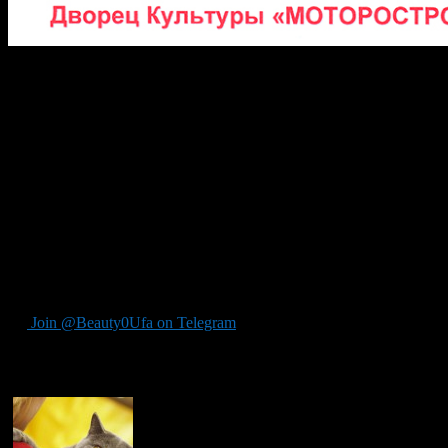
«Царство кошек» так будет называться один из конкурсов
который пройдет во Дворце культуры «Моторостроитель» в
рамках выставки кошек «Кубок Уфы-2015» по правилам
Всемирной федерации кошек.
Для гостей выставки редусмотрены конкурсы костюмов,
детского рисунка «Царство кошек», фотографий «Целую и
обнимяу», шоу пород.
Экспертами выставки будут россиянка Ольга Абрамова и
гость из Польши, Войцех Альберт Курковский. Организаторы
мероприятия — клуб любителей кошек «Элит».
Выставка
пройдет 11-12 апреля, начало в 11.00.
Join @Beauty0Ufa on Telegram
Рекомендуем почитать: