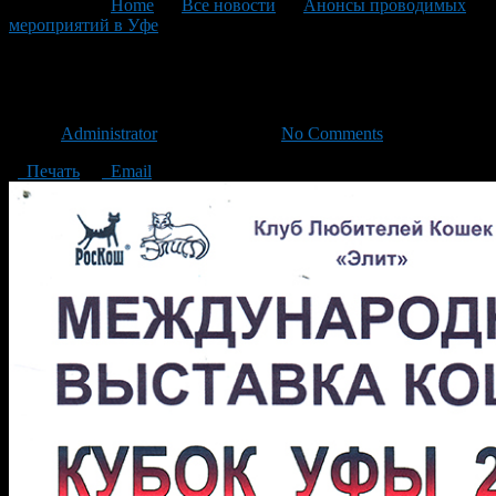
You are here:
Home
>
Все новости
>
Анонсы проводимых
мероприятий в Уфе
>
Текущая статья
«Царство кошек» в Уфе
Автор
Administrator
/ 30.03.2015 /
No Comments
Печать
Email