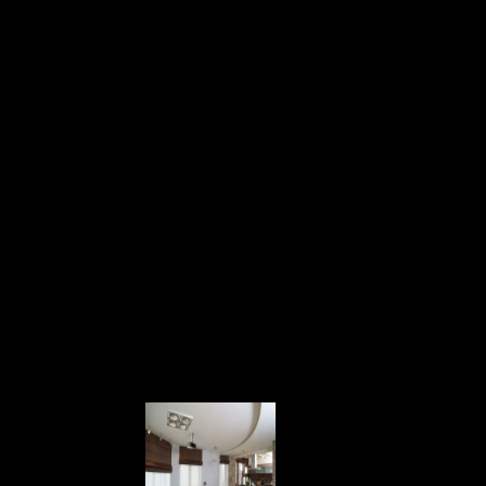
ерены ограничить число собст
дажу долей права собственности на квартиру. Об этом сообщил
йчас, к сожалению, возможна ситуация, когда двухкомнатную кв
 что это злоупотребление правом. Кроме того, это противоречит
возможности. Нужно, чтоб на человека приходилось хотя бы семь
е площадью от 30 до 60 квадратных метров может быть разделено
метров – максимум на 10 долей.