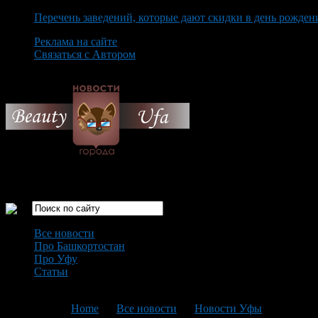
Перечень заведений, которые дают скидки в день рожден
Реклама на сайте
Связаться с Автором
Saturday August 8th, 2026
Только самые интересные новости города Уфа
Все новости
Про Башкортостан
Про Уфу
Статьи
Loading...
You are here:
Home
>
Все новости
>
Новости Уфы
>
Текущая