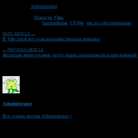
Опубликовано: 15 лет назад на 07.06.2011
Автор:
Administrator
Последнее изминение 7 июня, 2011 @ 9:30 пп
Рубрики
Новости Уфы
Tagged With:
Башинформ
,
ГД РФ
,
число собственников
NEXT ARTICLE →
В Уфе пройдет сельскохозяйственная ярмарка
← PREVIOUS ARTICLE
Жильцам многоэтажек дадут право распоряжаться придомовой
Об авторе
Administrator
Все статьи автора Administrator »
Добавить комментарий