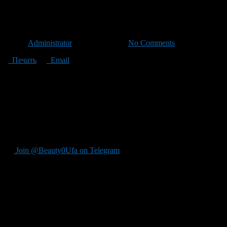
Российские законодатели нам
Автор
Administrator
/ 07.06.2011 /
No Comments
Печать
Email
В Госдуме рассматривается законопроект, ограничивающий про
Комитета по законодательству ГД РФ Павел Крашенинников.
— Это так называемый закон о микродолях, — сказал он. – Се
продать и зарегистрироваться с ней. Я и мои коллеги считаем,
для проживания. А одна сотая в «двушке» никак не дает такой 
Павел Крашенинников предложил такую схему, по которой жиль
квадратных метров – на шесть долей, а свыше 120 квадратных 
Join @Beauty0Ufa on Telegram
Рекомендуем почитать: