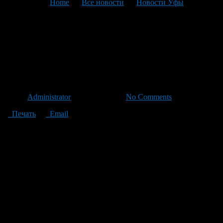
You are here:
Home
>
Все новости
>
Новости Уфы
>
Текущая статья
В Уфе пройдет
сельскохозяйственная
ярмарка
Автор
Administrator
/ 07.06.2011 /
No Comments
Печать
Email
Уважаемые уфимцы! В субботу, 11 июня 2011 г. на площади
перед Дворцом спорта (ул. Р.Зорге, 41) пройдет
сельскохозяйственная ярмарка с участием предприятий
Башкирского республиканского союза потребительских
обществ. Начало ярмарки – 9.00 ч.
Во время проведения ярмарки будет организована концертная
программа с участием фольклорных коллективов,
самодеятельных артистов.
Приглашаем за покупками!