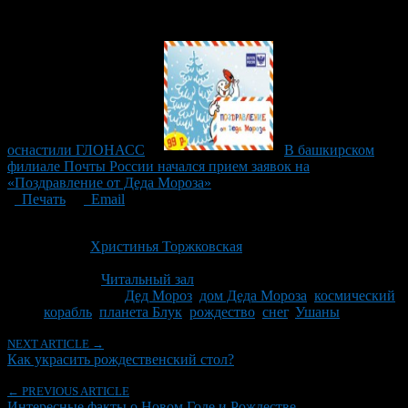
оснастили ГЛОНАСС
В башкирском
филиале Почты России начался прием заявок на
«Поздравление от Деда Мороза»
Печать
Email
Опубликовано: 12 лет назад на 06.01.2015
Автор:
Христинья Торжковская
Последнее изминение 6 января, 2015 @ 8:10 пп
Рубрики
Читальный зал
Tagged With:
Дед Мороз
,
дом Деда Мороза
,
космический
корабль
,
планета Блук
,
рождество
,
снег
,
Ушаны
NEXT ARTICLE →
Как украсить рождественский стол?
← PREVIOUS ARTICLE
Интересные факты о Новом Годе и Рождестве