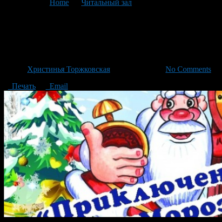
You are here:
Home
>
Читальный зал
>
Текущая статья
Невероятные приключения
Деда Мороза
Автор
Христинья Торжковская
/ 06.01.2015 /
No Comments
Печать
Email