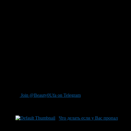
плотно закрыть окна, двери, выключить газ,
подготовить аварийное освещение, сделать запас воды и
продуктов питания на 2-3 суток, при возможности,
укрыться в подвале. Если подвала нет, то выберите
место подальше от окон и дверей. Если во время
урагана, бури, смерча Вы оказались на улице, то ищите
убежище! Для этих целей подойдет подвал ближайшего
дома, канава, котлован, придорожный кювет.
Прикрывайте голову любым имеющемся предметом —
сумкой, портфелем… Избегайте нахождения рядом с
домами, деревьями, рекламными щитами, мостами,
путепроводами. Помните укрываться в углублениях
среди нагромождения камней — плохая идея!
Автомобиль, как укрытие, во время урагана, тоже
вариант не лучше.
И главное не впадайте в панику!
Join @Beauty0Ufa on Telegram
Рекомендуем почитать:
Что делать если у Вас пропал