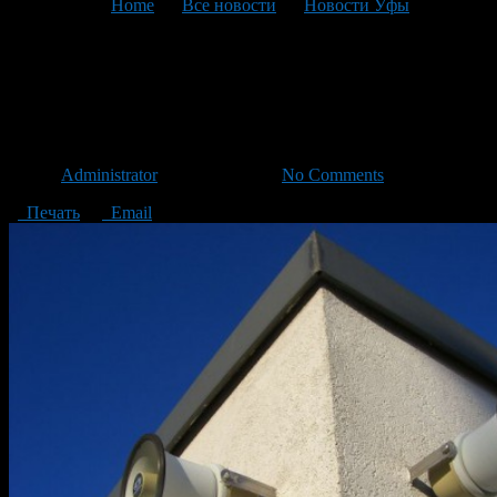
You are here:
Home
>
Все новости
>
Новости Уфы
>
Текущая статья
Что делать если зазвучали
сирены?
Автор
Administrator
/ 08.12.2014 /
No Comments
Печать
Email