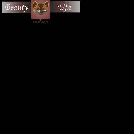
© 2026 Все об Уфе и не
только.