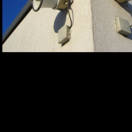
В случае чрезвычайной ситуации самое главное вовремя
оповестить людей о надвигающейся опасности и
информировать, что им нужно делать. Для этого первые три
минуты звучат сирены — это означает сигнал «ВНИМАНИЕ
ВСЕМ!».
Если вы слышите такой сигнал, то необходимо включить
телевизор (телеканал «Первый», «Россия 1») или
радиоприемник («Радио России», «Маяк», «Радио
Башкортостана»). Из эфира Вы узнаете какие меры
необходимо предпринимать.
Если сигнал застал Вас на улице, то прослушайте экстренное
сообщение, передаваемое уличными громкоговорителями,