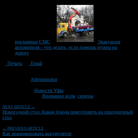
рекламные СМС
Эвакуация
автомобиля – что делать, если помощь нужна на
дороге
Печать
Email
Опубликовано: 12 лет назад на 08.12.2014
Автор:
Administrator
Последнее изминение 8 декабря, 2014 @ 11:53 пп
Рубрики
Новости Уфы
Tagged With:
Внимание всем
,
сирены
NEXT ARTICLE →
Новогодний стол. Какие блюда приготовить на праздничный
стол
← PREVIOUS ARTICLE
Как реанимировать аккумулятор