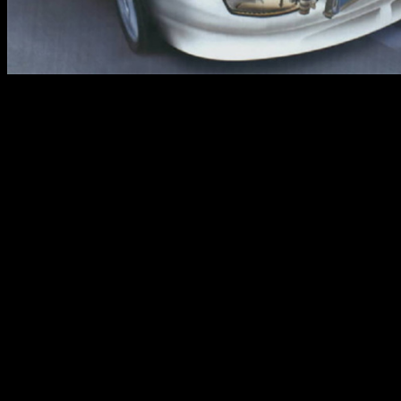
Автомобильный кондиционер — это замкнутая система, заполне
узлов компрессора.
Принцип действия его следующий: при нажатии на кнопку элек
конденсор, где газ начинает конденсироваться и выходит из не
активно кипеть и вновь переходит в газообразное состояние. П
Чтобы продлить срок службы кондиционера стоит придерж
Чистота радиатора конденсора и всех трубопроводов, нер
даже не заметному на глаз. Это может привести к повыш
это ухудшение работы кондиционера при работе на непо
Еще одна причина – это утечки фреона, их легко можно 
привезти к обмерзанию её частей.
Периодически заменять фильтр в ресивере-осушителе, кот
Не следует откладывать ремонт кондиционера надолго – 
Регулярно менять салонный фильтр – так мы защитим рад
Следить за исправностью компрессора кондиционера, он н
подшипником, в более серьезном случае необходима заме
Любое ухудшение работы кондиционера – это повод пров