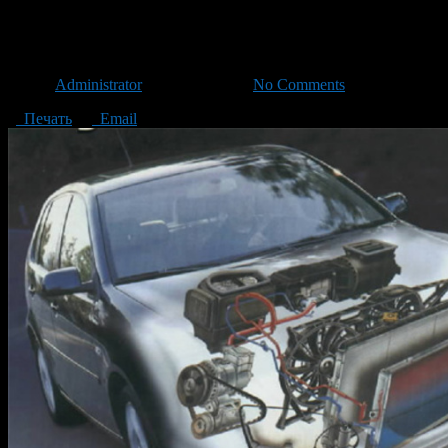
Кондиционер и секреты его до
Автор
Administrator
/ 04.11.2014 /
No Comments
Печать
Email