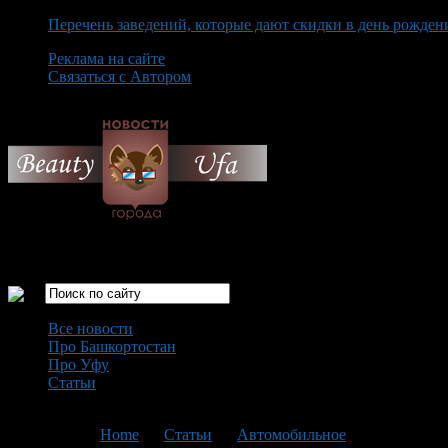
Перечень заведений, которые дают скидки в день рожден
Реклама на сайте
Связаться с Автором
Thursday August 6th, 2026
Только самые интересные новости города Уфа
Все новости
Про Башкортостан
Про Уфу
Статьи
Loading...
You are here:
Home
>
Статьи
>
Автомобильное
>
Текущая ст