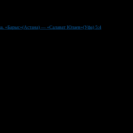
да. «Барыс»(Астана) — «Салават Юлаев»(Уфа) 5:4