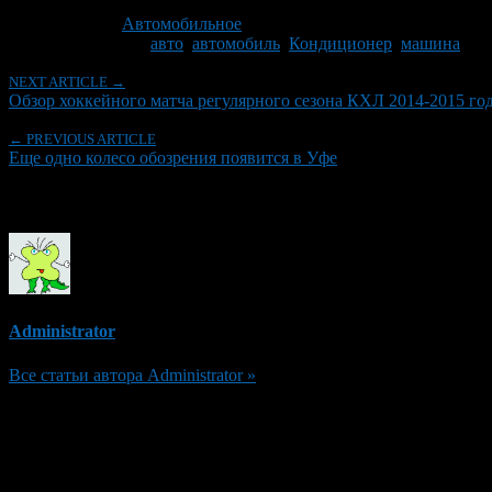
Последнее изминение 4 ноября, 2014 @ 10:00 дп
Рубрики
Автомобильное
Tagged With:
авто
,
автомобиль
,
Кондиционер
,
машина
NEXT ARTICLE →
Обзор хоккейного матча регулярного сезона КХЛ 2014-2015 го
← PREVIOUS ARTICLE
Еще одно колесо обозрения появится в Уфе
Об авторе
Administrator
Все статьи автора Administrator »
Добавить комментарий