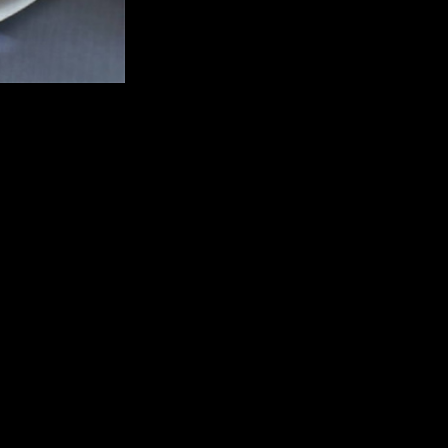
нную специальным газом – фреоном и очень чистым маслом, кот
тромагнитная муфта приводит в действие компрессор, который 
го уже жидким. Затем, пройдя осушитель, жидкий фреон попадает
ри этом газ сильно охлаждается, а вентилятор сдувает охлажденн
иваться простых правил:
едко мы забываем во время мойки авто уделить внимание радиато
енному давления в системе и преждевременному выходу из строя
движном автомобиле.
обнаружить по подтекам на шлангах и трубках и общему ухудше
орый служит для сбора излишек влаги в контуре.
количество проблем впоследствии может только увеличиться.
иатор испарителя от лишнего загрязнения.
аиболее всего подвержен коррозии и первым выходит из строя, 
на.
ести диагностику системы, откладывание в долгий ящик может с