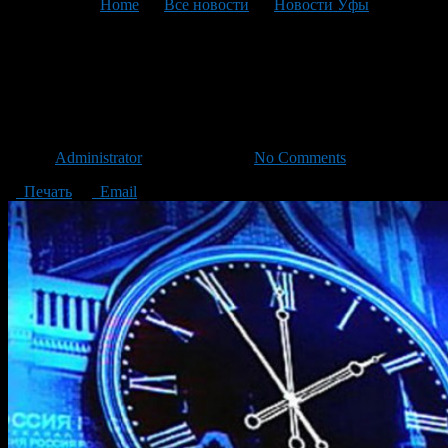
You are here:
Home
>
Все новости
>
Новости Уфы
>
Текущая статья
26 октября часы переводим
на зимнее время
Автор
Administrator
/ 18.10.2014 /
No Comments
Печать
Email