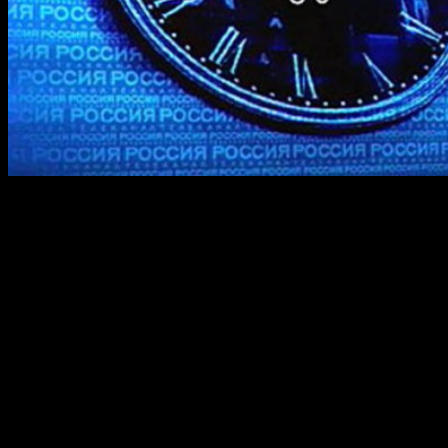
С 26 октября мы начинаем жить по зимнему времени. В этот
день стрелки часов необходимо будет перевести на один час
назад. Соответствующий закон подписал Владимир Путин 21
июля 2014 года.
Но это не означает, что теперь мы будим как и прежде
переводить часы с летнего на зимнее время и обратно. Нет,
после перевода стрелок 26 числа, мы станем жить по зимнему
времени.
После перевода стрелок Уфимское время будет отличатся от
Московского так же на два часа.
Перевести часы необходимо будет 26 октября 2014 года в 2