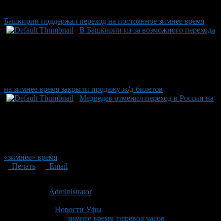
Башкирии поддержал переход на постоянное зимнее время
В Башкирии из-за возможного перехода
на зимнее время закрыли продажу ж/д билетов
Медведев отменил переход в России на
«зимнее» время
Печать
Email
Опубликовано: 12 лет назад на 18.10.2014
Автор:
Administrator
Последнее изминение 18 октября, 2014 @ 3:09 пп
Рубрики
Новости Уфы
Tagged With:
зимнее время
,
перевод часов