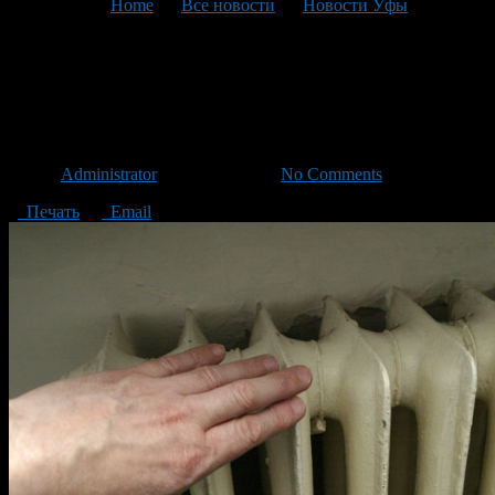
You are here:
Home
>
Все новости
>
Новости Уфы
>
Текущая статья
В Уфе начался отопительный
сезон
Автор
Administrator
/ 24.09.2014 /
No Comments
Печать
Email