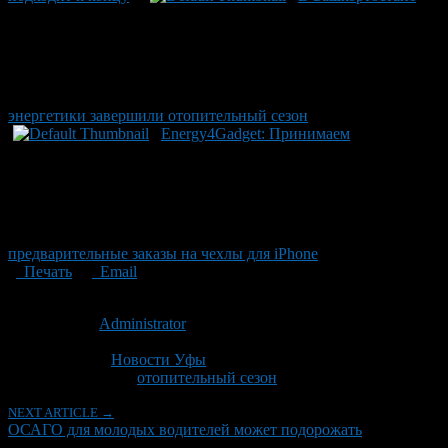
энергетики завершили отопительный сезон
Energy4Gadget: Принимаем
предварительные заказы на чехлы для iPhone
Печать
Email
Опубликовано: 12 лет назад на 24.09.2014
Автор:
Administrator
Последнее изминение 24 сентября, 2014 @ 11:03 дп
Рубрики
Новости Уфы
Tagged With:
отопительный сезон
NEXT ARTICLE →
ОСАГО для молодых водителей может подорожать