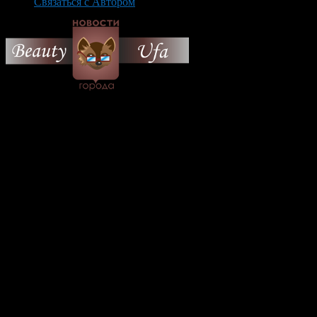
Связаться с Автором
© 2026 Все об Уфе и не
только.