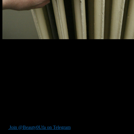
Когда начнется отопительный сезон в Уфе? Такой вопрос все
чаше начинают задавать жители Уфы. А ответ прост! Жильцы
многоквартирных домов могут сами принять решение о том
когда включить отопление в их квартирах.
Что для этого нужно? Да ничего особенного! Решение о
подаче тепла принимается на общем собрании собственников
жилья. Затем протокол собрания необходимо направить в
управляющую компанию. Все, в течении пары дней тепло
начнет поступать в квартиры.
Но в любом случае нормативно-правовой акт о начале
отопительного сезона в Уфе уже подписан. Подача тепла в
социальные объекты начнется уже до конца недели.
Join @Beauty0Ufa on Telegram