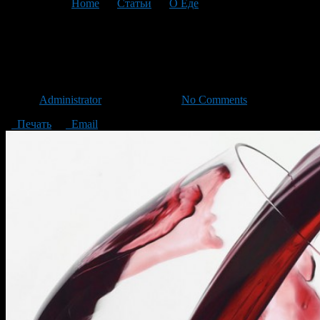
You are here:
Home
>
Статьи
>
О Еде
>
Текущая статья
Как выбрать бокал для
Вина?
Автор
Administrator
/ 08.06.2014 /
No Comments
Печать
Email