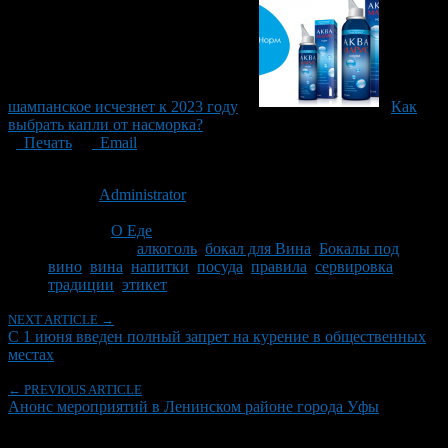
шампанское исчезнет к 2023 году
Как
выбрать капли от насморка?
Печать
Email
Опубликовано: 12 лет назад на 08.06.2014
Автор:
Administrator
Последнее изминение 8 июня, 2014 @ 7:10 пп
Рубрики
О Еде
Tagged With:
алкоголь
,
бокал для Вина
,
Бокалы под
вино
,
вина
,
напитки
,
посуда
,
правила
,
сервировка
,
традиции
,
этикет
NEXT ARTICLE →
C 1 июня введен полный запрет на курение в общественных
местах
← PREVIOUS ARTICLE
Анонс мероприятий в Ленинском районе города Уфы
Об авторе