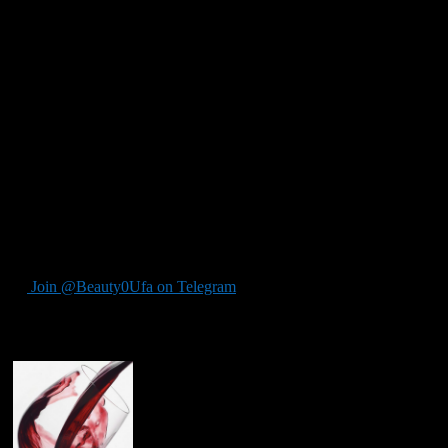
Для белого вина наиболее популярными являются две формы:
для молодых и не насыщенных вин стоит брать чуть
вытянутый бокал. Для более выдержанных вин требуется
бокал с расширенным дном и сужающимся краем.
Для домашнего бара есть смысл взять бокал второго типа, так
как он хорошо подойдет и для молодого красного вина.
Для выдержанного красного вина стоит использовать бокал с
широким основанием, сужающийся к краю. Такая форма
позволит наиболее полно раскрыть аромат вина.
Для игристого вина очень хорошо подходит бокал
удлинённой формы. Сладкое игристое вино хорошо раскроет
свой аромат в широком бокале с широкими краями.
Join @Beauty0Ufa on Telegram
Рекомендуем почитать: