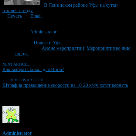
В Ленинском районе Уфы на сутки
отключат воду
Печать
Email
Опубликовано: 12 лет назад на 08.06.2014
Автор:
Administrator
Последнее изминение 8 июня, 2014 @ 7:18 пп
Рубрики
Новости Уфы
Tagged With:
Анонс мероприятий
,
Мероприятия ко дню
города
NEXT ARTICLE →
Как выбрать бокал для Вина?
← PREVIOUS ARTICLE
Штраф за превышение скорости на 10-20 км/ч хотят вернуть
Об авторе
Administrator