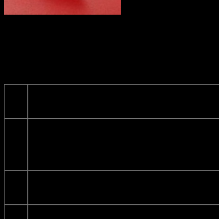
В Ленинском районе ко дню города запланирован ряд
мероприятий. Начнутся они еще 10 июля, а закончатся аж 14.
В Ленинском районе пройдет ряд мероприятий, посвященных
Дню России, 260-летию со дня рождения Салавата Юлаева и
440-летию основания крепости Уфа в 2014 году:
№ п/п
Наименование мероприятия
1.
Праздничный концерт
2.
«Сабантуй -2014»
3.
Праздничное мероприятие «Моя Россия!»