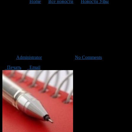
You are here:
Home
>
Все новости
>
Новости Уфы
>
Текущая статья
Анонс мероприятий в
Ленинском районе города
Уфы
Автор
Administrator
/ 08.06.2014 /
No Comments
Печать
Email