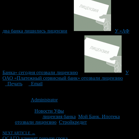
два банка лишились лицензии
У «АФ
Банка» сегодня отозвали лицензию
У
ОАО «Платежный сервисный банк» отозвали лицензию
Печать
Email
Опубликовано: 12 лет назад на 26.03.2014
Автор:
Administrator
Последнее изминение 26 марта, 2014 @ 10:39 дп
Рубрики
Новости Уфы
Tagged With:
лицензия банка
,
Мой Банк. Ипотека
,
отозвали лицензию
,
Стройкредит
NEXT ARTICLE →
ОСАГО изменят раньше срока