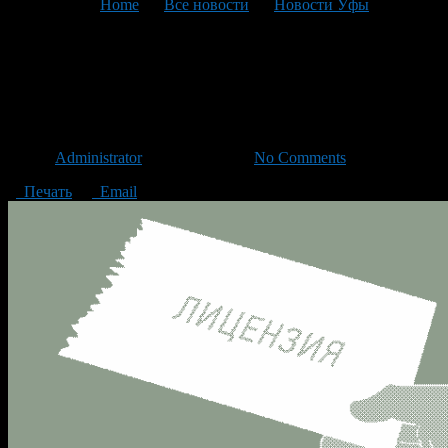
You are here:
Home
>
Все новости
>
Новости Уфы
>
Текущая статья
Еще у двух банков отозвали
лицензию
Автор
Administrator
/ 26.03.2014 /
No Comments
Печать
Email