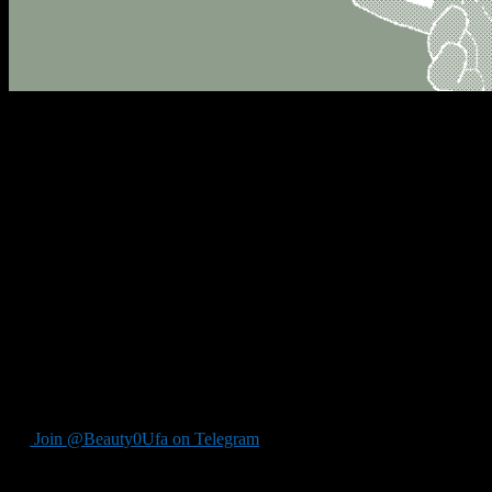
Сегодня банк России отозвал лицензию еще у двух банков
ОАО КБ «Стройкредит» и «Мой Банк. Ипотека» (Уфа).
Формулировка как и раньше осталась без изменений —
лицензия отозвана в связи с неисполнением им федеральных
законов, регулирующих банковскую деятельность.
ОАО КБ «Стройкредит» и «Мой Банк. Ипотека» (Уфа)
являются участниками системы страхования вкладов, поэтому
в течении 14 дней, с даты наступления страхового случая,
госкорпорация «Агентство по страхованию вкладов» назначит
банки через которые осуществит страховые возмещения по
вкладам. Выплаты производятся в течении трех дней, после
предоставления вкладчиком подтверждающих документов.
Максимальная сумма возмещения по всем вкладам одного
вкладчика 700 000 рублей.
Join @Beauty0Ufa on Telegram
Рекомендуем почитать: