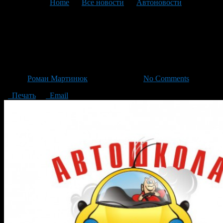
You are here:
Home
>
Все новости
>
Автоновости
>
Текущая статья
Сдавать на права станет
проще?
Автор
Роман Мартинюк
/ 18.02.2014 /
No Comments
Печать
Email