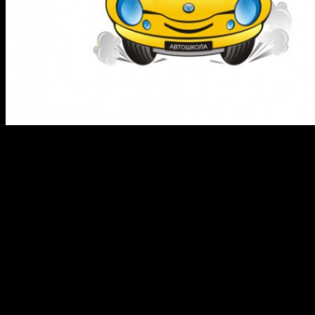
Для борьбы с необъективными оценками практического
экзамена в ГАИ было решено дублирующие педали на
машинах оборудовать звуковой сигнализацией.
Предполагается, что это нововведение позволит
контролировать те моменты, когда принимающий экзамен
вмешивается в процесс управления.
Скоро могут вступить в силу все подготовленные поправки,
касающиеся порядка обучения в автошколах. Напомним
основные изменение:
можно будет обучаться и сдавать на права на
автомобилях с автоматической коробкой передач;
нужно будет пройти более углубленный курс первой