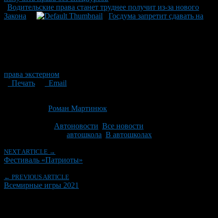
Водительские права станет труднее получит из-за нового
Закона
Госдума запретит сдавать на
права экстерном
Печать
Email
Опубликовано: 12 лет назад на 18.02.2014
Автор:
Роман Мартинюк
Последнее изминение 18 февраля, 2014 @ 2:19 пп
Рубрики
Автоновости
,
Все новости
Tagged With:
автошкола
,
В автошколах
NEXT ARTICLE →
Фестиваль «Патриоты»
← PREVIOUS ARTICLE
Всемирные игры 2021
Об авторе