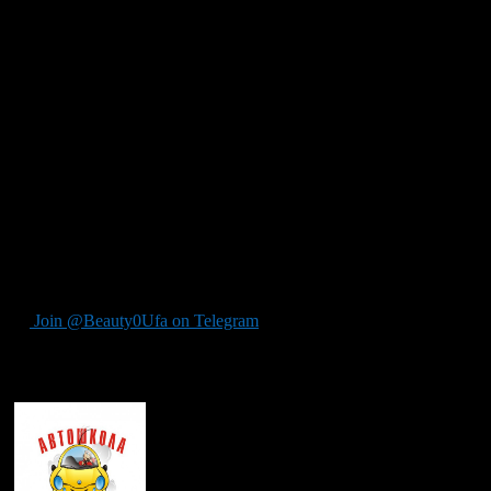
медицинской помощи;
прийдеться прослушать несколько психологических
практикумов;
придется пройти 104 часа теоретических занятий, 54-56
часов вождения, а также 36 часов практических занятий.
В общей сложности новый курс будет длиться не 2,5 месяца,
как сейчас, а 3 — 3,5 месяца, что, скорее всего, приведет к
удорожанию обучения на 10-15%.
Реформу образования будущих водителей запускает проект
постановления правительства РФ «О допуске к управлению
транспортными средствами», общественные обсуждения
которого уже подходят к концу. Если все пойдет по плану, то
уже в феврале ее подпишет премьер-министр, и он сразу же
вступит в силу.
Join @Beauty0Ufa on Telegram
Рекомендуем почитать: