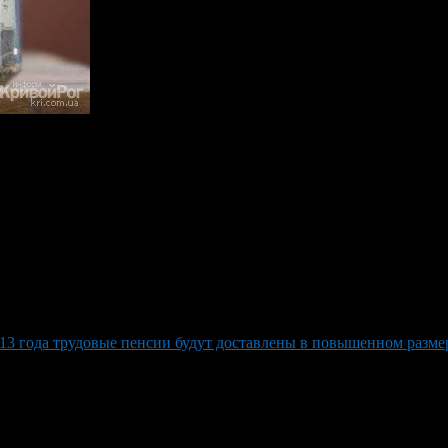
сти, инвалидности и по случаю потери кормильца . В Башкирии 
учателем одновременно двух пенсий. У них с 1 февраля увеличива
лат на 6,5% — бюджету дополнительно потребуется 700 млн рубл
013 года трудовые пенсии будут доставлены в повышенном разме