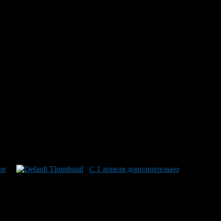
повышение коснется 1 млн 10 тысяч человек.
ется трудовая пенсия по старости.
ей в месяц. Средний размер пенсий в республике достигнет 10
ре
С 1 апреля дополнительно