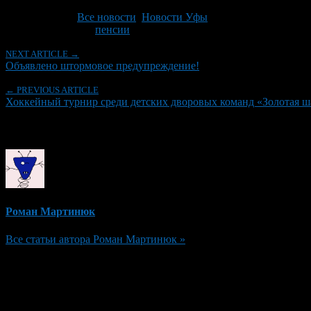
Последнее изминение 27 января, 2014 @ 7:03 пп
Рубрики
Все новости
,
Новости Уфы
Tagged With:
пенсии
NEXT ARTICLE →
Объявлено штормовое предупреждение!
← PREVIOUS ARTICLE
Хоккейный турнир среди детских дворовых команд «Золотая ш
Об авторе
Роман Мартинюк
Все статьи автора Роман Мартинюк »
Добавить комментарий