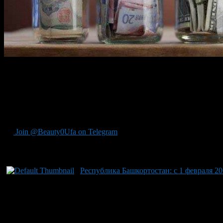
С 1 февраля на 6,5% увеличиваются: трудовые пенсии по старо
Более того, индексация также коснется и тех, кто является пол
Согласно данным статистики в результате повышения этих вып
700 рублей.
Join @Beauty0Ufa on Telegram
Рекомендуем почитать:
Республика Башкортостан: с 1 февраля 2