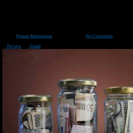
С 1 февраля увеличиваются: т
потери кормильца
Автор
Роман Мартинюк
/ 27.01.2014 /
No Comments
Печать
Email