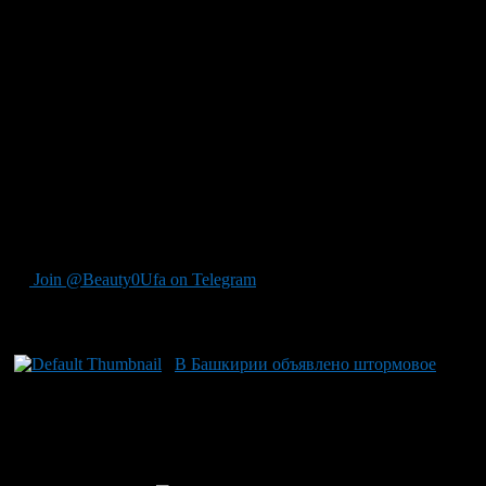
дать ей согреться. Если чувствительность конечностей
не возвращается, то желательно сразу, без промедления
обратиться к врачу.
Зайдя с мороза в
помещение
, не пейте сразу горячий чай
и не принимайте горячий душ, или ванну. При резкой
смене температуры (от -20 до +20) может возникнуть
значительная нагрузка на сердечно-сосудистую систему,
с непредсказуемыми последствиями.
Следует
адаптировать
организм к новой среде, обычно
это занимаем 20-30.
Join @Beauty0Ufa on Telegram
Рекомендуем почитать:
В Башкирии объявлено штормовое