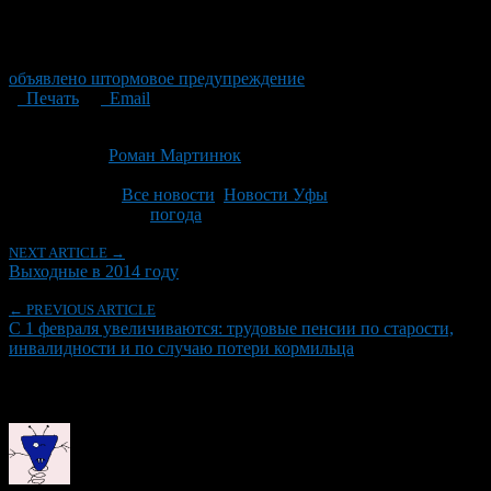
объявлено штормовое предупреждение
Печать
Email
Опубликовано: 13 лет назад на 27.01.2014
Автор:
Роман Мартинюк
Последнее изминение 27 января, 2014 @ 6:56 пп
Рубрики
Все новости
,
Новости Уфы
Tagged With:
погода
NEXT ARTICLE →
Выходные в 2014 году
← PREVIOUS ARTICLE
С 1 февраля увеличиваются: трудовые пенсии по старости,
инвалидности и по случаю потери кормильца
Об авторе