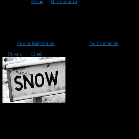
You are here:
Home
>
Все новости
>
Текущая статья
Объявлено штормовое
предупреждение!
Автор
Роман Мартинюк
/ 27.01.2014 /
No Comments
Печать
Email
ВНИМАНИЕ!
Объявлено штормовое предупреждение! В
республике прогнозируется сильное похолодание!
В период с 28 января по 2 февраля в некоторых районах
республики ожидается сильное похолодание. Синоптики