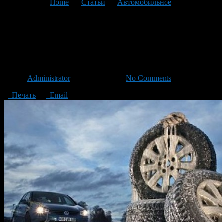
You are here:
Home
>
Статьи
>
Автомобильное
>
Текущая
статья
Когда менять зимнюю
резину?
Автор
Administrator
/ 22.10.2013 /
No Comments
Печать
Email