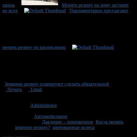
шины
Менять резину на зиму заставят
не всех
Парламентарии предлагают
менять резину по расписанию
Зимнюю резину планируют сделать обязательной
Печать
Email
Опубликовано: 13 лет назад на 22.10.2013
Автор:
Administrator
Последнее изминение 22 октября, 2013 @ 2:23 пп
Рубрики
Автомобильное
Tagged With:
Давление – пониженное
,
Когда менять
зимнюю резину?
,
шипованные колеса