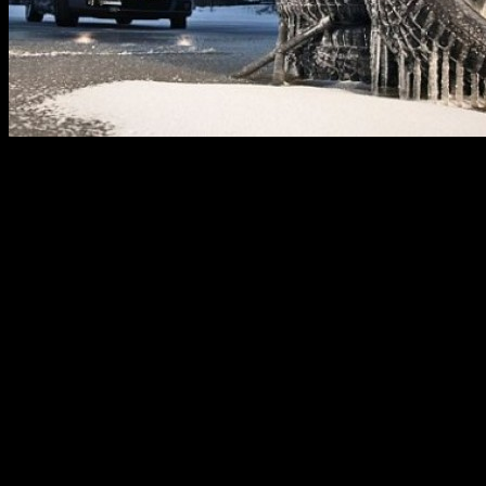
КОГДА переходить на зимнюю резину?
Если температура за окном уже опустилась до +5°С – пора
переходить на зимнюю резину. В холодную погоду твердая
резина летних шин дубеет и начинает скользить. В отличие от
нее резина зимних шин мягче и поэтому даже на морозе
сохраняет эластичность, а значит, и сцепление с дорогой.
Кроме того, протектор зимних шин имеет множество
маленьких «надрезов», благодаря которым колеса увереннее
ведут себя в снегу и на ледяной корке.
Бывает еще и всесезонная резина, но это так называемый
«европейский вариант» — она рассчитана на температуры от
-5°С до +20°С, то есть на мягкую, почти бесснежную зиму и
не слишком жаркое лето. Для республики это неподходящий
вариант. Выбирать ее из соображений экономии тоже не
стоит, ведь при круглогодичной эксплуатации резина,