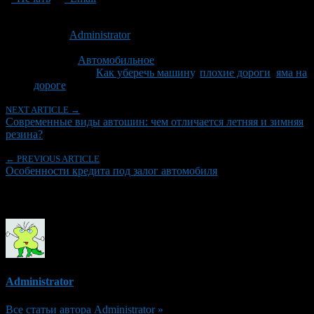
Опубликовано: 13 лет назад на 30.06.2013
Автор:
Administrator
Последнее изминение 30 июня, 2013 @ 10:06 дп
Рубрики
Автомобильное
Tagged With:
Как уберечь машину
,
плохие дороги
,
яма на
дороге
NEXT ARTICLE →
Современные виды автошин: чем отличается летняя и зимняя
резина?
← PREVIOUS ARTICLE
Особенности кредита под залог автомобиля
Об авторе
Administrator
Все статьи автора Administrator »