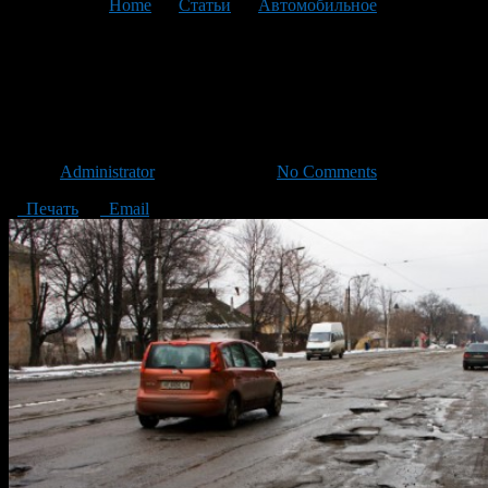
You are here:
Home
>
Статьи
>
Автомобильное
>
Текущая
статья
Как уберечь машину на
плохих дорогах
Автор
Administrator
/ 30.06.2013 /
No Comments
Печать
Email