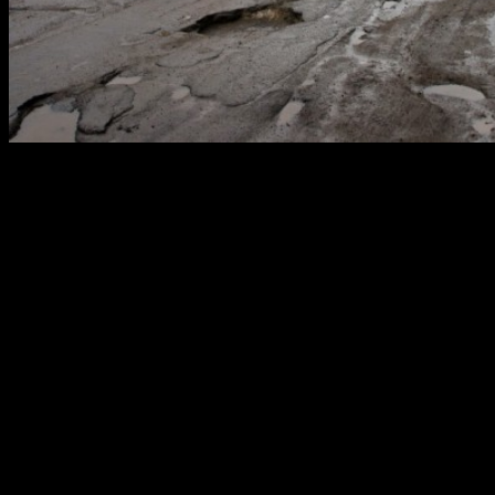
Плохие дороги — известная проблема наших широт и
избежать повреждений и неприятных ситуаций достаточно
сложно. Умение маневрировать во время езды таким образом,
чтобы избежать серьезных повреждений приходит с опытом,
но следуя определенным правилам эти навыки можно
приобрести, не набивая «шишек» самостоятельно.
Как поступать при встрече с ямой на
дороге?
Многие водители при встрече с большой выбоиной на дороге
могут вести себя по-разному. Если водители казенного
транспорта не особо церемонятся и привычно действуют по
принципу «не свое — не жалко». Водители же собственного
авто просто обязаны предельно тщательно всматриваться в