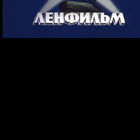
Сегодня Госдума отклонила очередной, на мой взгляд,
бредовый законопроект согласно которому иностранцам
запрещалось снимать фильмы в России и вводящий
ограничения в 80% на показ отечественных лент в
кинотеатрах.
Отказаться от данного законопроекта депутатов убедили
представители крупнейших сетей кинотеатров. По их
мнению, данный законопроект привел бы к резкому росту цен
на билеты, замедлив тем самым строительство новых залов.
Напомним, что с этим предложением месяц назад выступил
депутат Госдумы от ЛДПР Дмитрий Литвинцев. Он
предлагал запретить снимать на территории РФ все фильмы,
кроме отечественных и не показывать больше 20% сеансов
зарубежных фильмов.