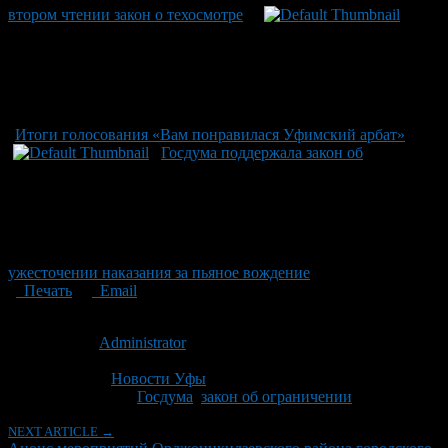
втором чтении закон о техосмотре
Итоги голосования «Вам понравилася Уфимский арбат»
Госдума поддержала закон об
ужесточении наказания за пьяное вождение
Печать
Email
Опубликовано: 13 лет назад на 15.03.2013
Автор:
Administrator
Последнее изминение 15 марта, 2013 @ 2:46 пп
Рубрики
Новости Уфы
Tagged With:
Госдума
,
закон об ограничении
NEXT ARTICLE →