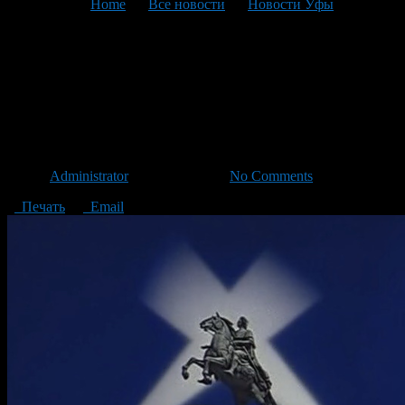
You are here:
Home
>
Все новости
>
Новости Уфы
>
Текущая статья
Госдума не приняла закон об
ограничении зарубежных
фильмов в России
Автор
Administrator
/ 15.03.2013 /
No Comments
Печать
Email