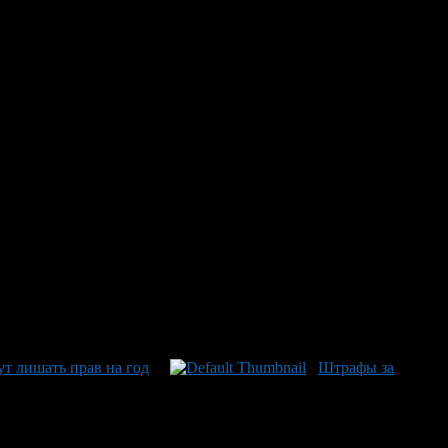
сности дорожного движения Владимир Кузин хочет перевести
03,6 тысяч ДТП, в результате которых погибли 28 тысяч
л, что статистика о количестве погибших в результате
ут лишать прав на год
Штрафы за