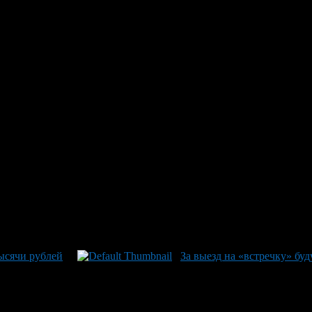
лах, но замначальника главного управления обеспечения безопа
бязательных.
увеличившее количество ДТП, за 2012 год в России произошло 2
 Путин на выступлении на заседании коллегии МВД России сказа
и из районов боевых действий».
тысячи рублей
За выезд на «встречку» буд