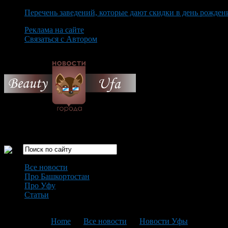
Перечень заведений, которые дают скидки в день рожден
Реклама на сайте
Связаться с Автором
Thursday August 6th, 2026
Только самые интересные новости города Уфа
Все новости
Про Башкортостан
Про Уфу
Статьи
Loading...
You are here:
Home
>
Все новости
>
Новости Уфы
>
Текущая