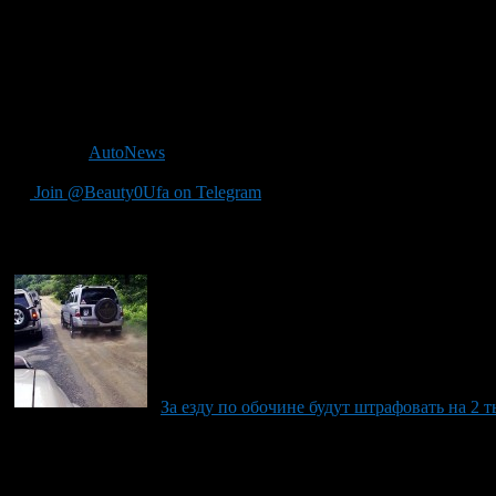
Акции по раздаче фликеров ведутся и сейчас на улице и в шко
ношение фликеров из разряда рекомендованных мер в разряд о
Напомним, данная программа была разработана как реакция на 
человек. Власти назвали ситауцию катастрофической, Владимир
дорожно-транспортных происшествий звучит «почти как сводк
Источник
AutoNews
Join @Beauty0Ufa on Telegram
Рекомендуем почитать:
За езду по обочине будут штрафовать на 2 