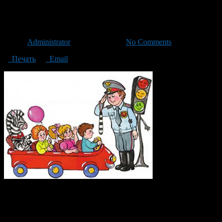
Обучать ПДД будут с пеленок
Автор
Administrator
/ 04.03.2013 /
No Comments
Печать
Email
Разработана целева
внутренних дел Сергей Герасимов. Письмо к Владимиру Путин
безопасности дорожного движения, сообщают «Известия».
В ГИБДД собираются внушать гражданам «стереотипы законопос
специальные обучающие программы. Также планируется дополни