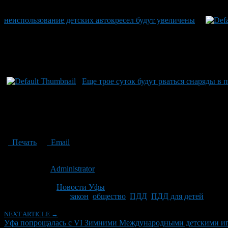
неиспользование детских автокресел будут увеличены
Еще трое суток будут рваться снаряды в 
Печать
Email
Опубликовано: 13 лет назад на 04.03.2013
Автор:
Administrator
Последнее изминение 4 марта, 2013 @ 12:42 пп
Рубрики
Новости Уфы
Tagged With:
закон
,
общество
,
ПДД
,
ПДД для детей
NEXT ARTICLE →
Уфа попрощалась с VI Зимними Международными детскими и