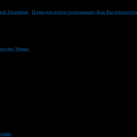
Подведем итоги голосования «Как Вы относитес
поселке Урман.
грами