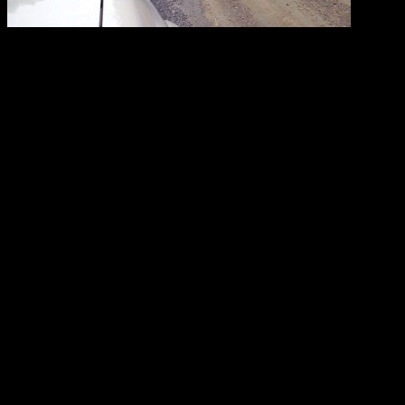
Правительство РФ поддержало законопроект «О внесении
изменений в статью 12.15 Кодекса Российской Федерации об
административных правонарушениях», предложенный
Государственным Советом Республики Татарстан.
Согласно данному законопроекту, предусмотрено повышение
штрафов с 500 рублей до 2 тысяч рублей за нарушение правил
расположения транспортного средства на проезжей части
дороги, встречного разъезда, а равно движение по обочинам
или пересечение организованной транспортной или пешей
колонны либо занятие места в ней, а также с 2 тысяч до 3
тысяч рублей – за движение по велосипедным или
пешеходным дорожкам либо тротуарам в нарушение Правил
дорожного движения, сообщается на сайте правительства РФ.
«Принятие законопроекта будет способствовать профилактике
указанных нарушений Правил дорожного движения и, как
следствие, повышению эффективности обеспечения
безопасности дорожного движения», — сказано в
комментарии к документу.
Напомним, с 1 июля 2013 года водителей может ждать