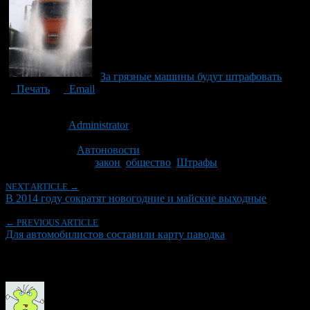
За грязные машины будут штрафовать
Печать
Email
Опубликовано: 13 лет назад на 28.03.2013
Автор:
Administrator
Последнее изминение 28 марта, 2013 @ 1:02 пп
Рубрики
Автоновости
Tagged With:
закон
,
общество
,
Штрафы
NEXT ARTICLE →
В 2014 году сократят новогодние и майские выходные
← PREVIOUS ARTICLE
Для автомобилистов составили карту паводка
Об авторе