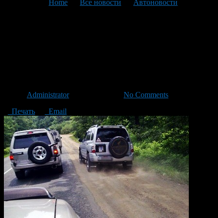
You are here:
Home
>
Все новости
>
Автоновости
>
Текущая статья
За езду по обочине будут
штрафовать на 2 тысячи
рублей
Автор
Administrator
/ 28.03.2013 /
No Comments
Печать
Email