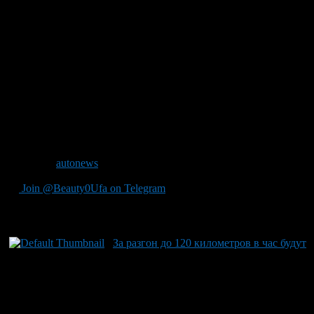
очередное ужесточение – штрафы за все нарушения ПДД
планируют существенно увеличить, размер минимального
взыскания хотят поднять сразу в пять раз. Соответствующий
пакет поправок в Кодекс об административных
правонарушениях внес на рассмотрение Госдумы первый
зампред комитета по госстроительству Вячеслав Лысаков.
Автор документа предлагает поднять штрафы по всем
статьям. Например, за разговор по мобильному телефону за
рулем могут оштрафовать на 3 тысячи рублей, а за управление
транспортным средством без прав – на 5-15 тысяч рублей.
Минимальный штраф может вырасти со 100 до 500 рублей.
Источник
autonews
Join @Beauty0Ufa on Telegram
Рекомендуем почитать:
За разгон до 120 километров в час будут