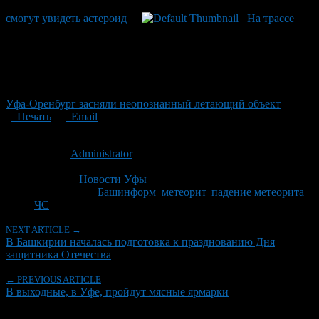
смогут увидеть астероид
На трассе
Уфа-Оренбург засняли неопознанный летающий объект
Печать
Email
Опубликовано: 13 лет назад на 14.02.2013
Автор:
Administrator
Последнее изминение 14 февраля, 2013 @ 4:33 пп
Рубрики
Новости Уфы
Tagged With:
Башинформ
,
метеорит
,
падение метеорита
,
ЧС
NEXT ARTICLE →
В Башкирии началась подготовка к празднованию Дня
защитника Отечества
← PREVIOUS ARTICLE
В выходные, в Уфе, пройдут мясные ярмарки
Об авторе