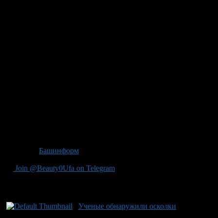
оснащены бортовыми датчиками, — самолеты.
По сведениям Единой диспетчерской службы Мелеуза,
очевидцы наблюдали в воздухе светящийся хвост, затем
последовала яркая вспышка с характерным звуком, и
светящийся объект разделился на пять частей. Точное место
падения не зафиксировано, однако очевидцы утверждают, что
это произошло на границе Мелеузовского и Федоровского
районов. Ориентировочно объект летел над деревнями
Михайловка, Антоновка и Саитовский Денисовского
сельсовета.
Достоверно подтвердить был ли это метеорит, может только
найденный обломок. Специалисты Уфимского планетария в
настоящее время продолжают опрашивать население
предполагаемого района падения небесного тела.
Источник
Башинформ
Join @Beauty0Ufa on Telegram
Рекомендуем почитать:
Ученые обнаружили осколки