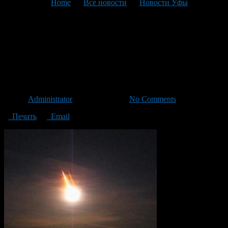
You are here:
Home
>
Все новости
>
Новости Уфы
>
Текущая статья
Жители Башкирии стали
свидетелями падения
метеорита
Автор
Administrator
/ 14.02.2013 /
No Comments
Печать
Email
11 февраля 2013