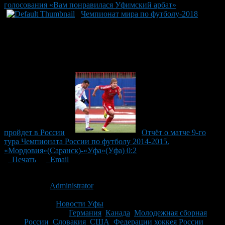
голосования «Вам понравилася Уфимский арбат»
Чемпионат мира по футболу-2018
пройдет в России
Отчёт о матче 9-го
тура Чемпионата России по футболу 2014-2015.
«Мордовия»(Саранск)-«Уфа»(Уфа) 0:2
Печать
Email
Опубликовано: 14 лет назад на 06.01.2013
Автор:
Administrator
Последнее изминение 6 января, 2013 @ 1:02 пп
Рубрики
Новости Уфы
Tagged With:
Германия
,
Канада
,
Молодежная сборная
России
,
Словакия
,
США
,
Федерации хоккея России
,