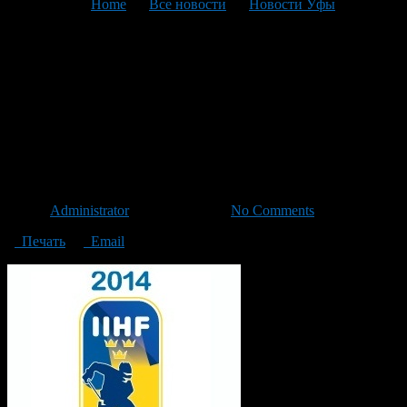
You are here:
Home
>
Все новости
>
Новости Уфы
>
Текущая статья
«Молодежка» России попала
в «северную» группу
хоккейного чемпионата
мира-2014
Автор
Administrator
/ 06.01.2013 /
No Comments
Печать
Email