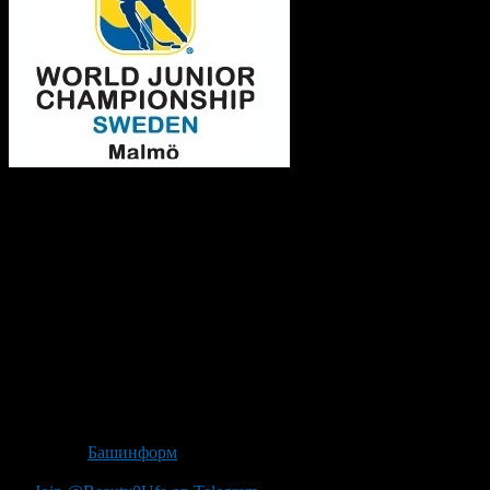
По итогам
окончательной расстановки команд на чемпионате мира по
хоккею, завершившемся накануне в Уфе, был определен
состав подгрупп на следующий молодежный форум, который
состоится через год в шведском Мальмё. Об этом сообщает
пресс-служба Федерации хоккея России.
Россияне вновь попали в группу «Б», но на этот раз к
«полюбившимся» так швейцарцам, а также хозяевам турнира
– шведам, также в этой пятерке сыграют Финляндия и
Норвегия.
Группа «А» выглядит так: США, Канада, Чехия, Словакия,
Германия.
Источник
Башинформ