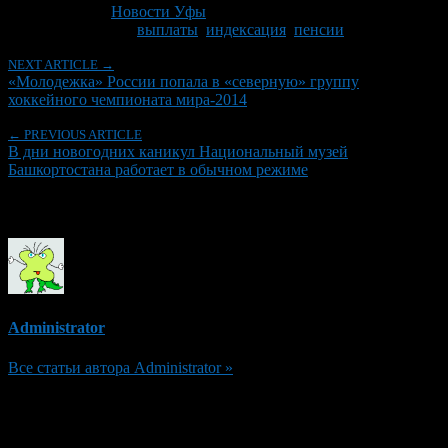
Рубрики
Новости Уфы
Tagged With:
выплаты
,
индексация
,
пенсии
NEXT ARTICLE →
«Молодежка» России попала в «северную» группу
хоккейного чемпионата мира-2014
← PREVIOUS ARTICLE
В дни новогодних каникул Национальный музей
Башкортостана работает в обычном режиме
Об авторе
Administrator
Все статьи автора Administrator »
Добавить комментарий