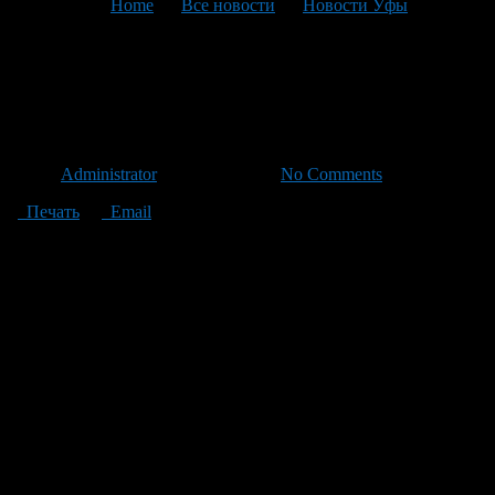
You are here:
Home
>
Все новости
>
Новости Уфы
>
Текущая статья
Пенсии в 2013 году вырастут
дважды
Автор
Administrator
/ 06.01.2013 /
No Comments
Печать
Email
В 2013 году трудовые пенсии будут повышаться два раза. Об
этом сообщила пресс-служба ОПФР по РБ.
Первое увеличение размеров трудовых пенсий по уровню
инфляции за истекший год произойдет с 1 февраля, второе – 1
апреля на 3%. В целом увеличение составит более 10%.
Индексация социальных пенсий и пенсий по
государственному пенсионному обеспечению запланирована
с 1 апреля на 5,1%.
С 1 апреля также будут на 5,5% проиндексированы размеры
ежемесячных денежных выплат.