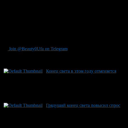
Обратившимся ранее людям по желанию будут предложены
места в «Ковчеге-1» под Екатеринбургом. Обращения по
приобретению мест в нем компания принимает до 1 декабря.
Желающим в руководстве «ковчегов» готовы организовать
рейс до Екатеринбурга.
Источник ProUfu
Join @Beauty0Ufa on Telegram
Рекомендуем почитать:
Конец света в этом году отменяется
Грядущий конец света повысил спрос