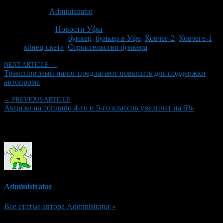
Опубликовано: 14 лет назад на 13.11.2012
Автор:
Administrator
Последнее изминение 28 ноября, 2014 @ 8:14 пп
Рубрики
Новости Уфы
Tagged With:
бункер
,
бункер в Уфе
,
Ковчег-2
,
Ковчеге-1
,
конец света
,
Строительство бункера
NEXT ARTICLE →
Транспортный налог предлагают повысить для поддержки
автопрома
← PREVIOUS ARTICLE
Акцизы на топливо 4-го и 5-го классов увеличат на 6%
Об авторе
Administrator
Все статьи автора Administrator »