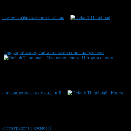
света» в Уфе поженятся 57 пар
Грядущий конец света повысил спрос на бункеры
Это конец света! История наших
апокалиптических ожиданий
Конец
света грядет из космоса?