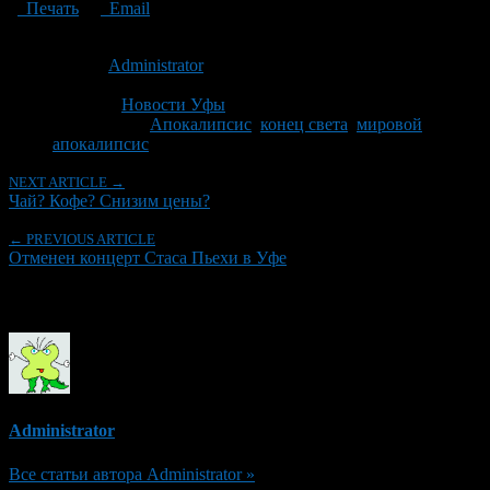
Печать
Email
Опубликовано: 14 лет назад на 22.11.2012
Автор:
Administrator
Последнее изминение 22 ноября, 2012 @ 2:17 пп
Рубрики
Новости Уфы
Tagged With:
Апокалипсис
,
конец света
,
мировой
апокалипсис
NEXT ARTICLE →
Чай? Кофе? Снизим цены?
← PREVIOUS ARTICLE
Отменен концерт Стаса Пьехи в Уфе
Об авторе
Administrator
Все статьи автора Administrator »