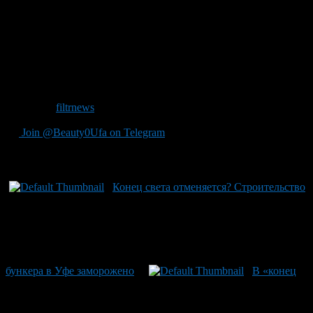
словам Вадима Розенфельда, церковь не отрицает
наступление конца света как такого, однако, с соответствии с
Евангелием: «О дне же этом и часе никто не знает — ни
Ангелы, ни сам Господь, только Бог-Отец». Поэтому все
слухи о всемирном апокалипсисе, который все ждут всего
через месяц, просто очередняя спекуляция на человеческих
страхах.
Источник
filtrnews
Join @Beauty0Ufa on Telegram
Рекомендуем почитать:
Конец света отменяется? Строительство
бункера в Уфе заморожено
В «конец