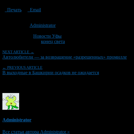
Печать
Email
Опубликовано: 14 лет назад на 02.11.2012
Автор:
Administrator
Последнее изминение 2 ноября, 2012 @ 2:25 пп
Рубрики
Новости Уфы
Tagged With:
конец света
NEXT ARTICLE →
Автолюбители — за возвращение «разрешенных» промилле
← PREVIOUS ARTICLE
В выходные в Башкирии осадков не ожидается
Об авторе
Administrator
Все статьи автора Administrator »