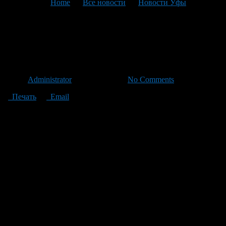
You are here:
Home
>
Все новости
>
Новости Уфы
>
Текущая статья
Конец света снова
откладывается
Автор
Administrator
/ 02.11.2012 /
No Comments
Печать
Email