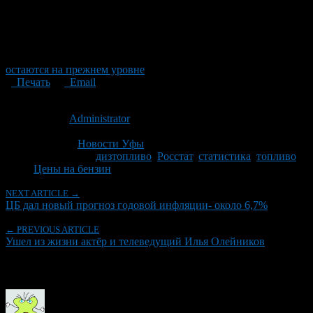
остаются на прежнем уровне
Печать
Email
Опубликовано: 14 лет назад на 11.11.2012
Автор:
Administrator
Последнее изминение 11 ноября, 2012 @ 3:01 пп
Рубрики
Новости Уфы
Tagged With:
дизтопливо
,
Росстат
,
статистика
,
топливо
,
Цены на бензин
NEXT ARTICLE →
ЦБ дал новый прогноз годовой инфляции- около 6,7%
← PREVIOUS ARTICLE
Ушел из жизни актёр и телеведущий Илья Олейников
Об авторе