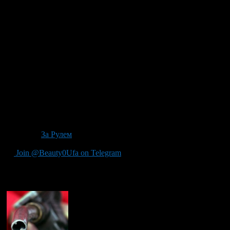
Цены на бензин в РФ продолжают рост восьмую неделю
подряд, тогда как на протяжении предыдущих семи недель
они оставались неизменными. Аналитики полагают, что
виной тому искусственное сдерживание цен в начале года,
которое повлекло неизбежное увеличение оптовой и
розничной цен.
За прошлую неделю средняя стоимость бензина Аи-95 в
Москве выросла на 22 коп. и составила 30,94 рубля за литр.
Бензин 92-й марки за это время подорожал на 14 коп. (28,43
руб. за литр), а 80-й — на 4 коп. (26,63 руб. за литр).
Дизельное топливо также подорожало на 22 коп., до 30,88
руб./л. Наиболее высокие ценники сейчас на заправках
ЛУКОЙЛа.
Источник
За Рулем
Join @Beauty0Ufa on Telegram
Рекомендуем почитать: