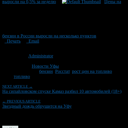
выросли на 0,5% за неделю
Цены на
бензин в России выросли на несколько пунктов
Печать
Email
Опубликовано: 14 лет назад на 14.10.2012
Автор:
Administrator
Последнее изминение 14 октября, 2012 @ 10:00 дп
Рубрики
Новости Уфы
Tagged With:
бензин
,
Росстат
,
рост цен на топливо
,
топливо
NEXT ARTICLE →
На сипайловском спуске Камаз разбил 10 автомобилей (18+)
← PREVIOUS ARTICLE
Звездный дождь обрушится на Уфу
Об авторе