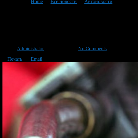
You are here:
Home
>
Все новости
>
Автоновости
>
Текущая статья
Цены на бензин в России
выросли на 0,5% за неделю
Автор
Administrator
/ 01.08.2013 /
No Comments
Печать
Email