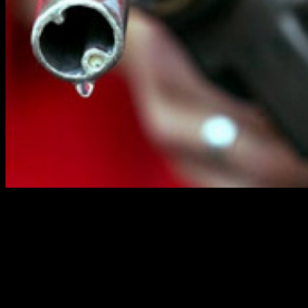
Если верить Росстату, то в периуд с 22 по 28 июля 2013, цены
на бензин в России выросли в среднем на 0,5%, по сравнению
с предыдущей неделей. По состоянию на 29 июля средняя
цена составила 29,39 рубля за литр.
Стоимость бензина марки АИ-76 не изменилась, она по
прежнему составляет 26,92 рублей за литр, цена на АИ-92
подросла на 0,5% — до 28,44 рубля за литр, АИ-95 и выше —
выросли также на 0,5%, стоимость 95 сейчас 31,28 рубль.