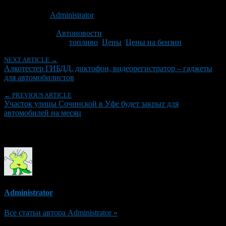
Опубликовано: 13 лет назад на 01.08.2013
Автор:
Administrator
Последнее изминение 1 августа, 2013 @ 9:57 пп
Рубрики
Автоновости
Tagged With:
топливо
,
Цены
,
Цены на бензин
NEXT ARTICLE →
Алкотестер ГИБДД, диктофон, видеорегистратор – гаджеты
для автомобилистов
← PREVIOUS ARTICLE
Участок улицы Сочинской в Уфе будет закрыт для
автомобилей на месяц
Об авторе
Administrator
Все статьи автора Administrator »