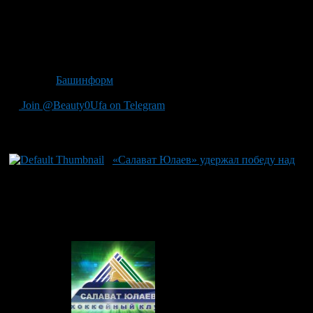
победу, добытую в Новосибирске против «Сибири» — 2:0. У
уфимского клуба 30 очков в 21 матче.
Начало сложного поединка для уфимцев в 19 часов,
трансляция на БСТ.
Источник
Башинформ
Join @Beauty0Ufa on Telegram
Рекомендуем почитать:
«Салават Юлаев» удержал победу над