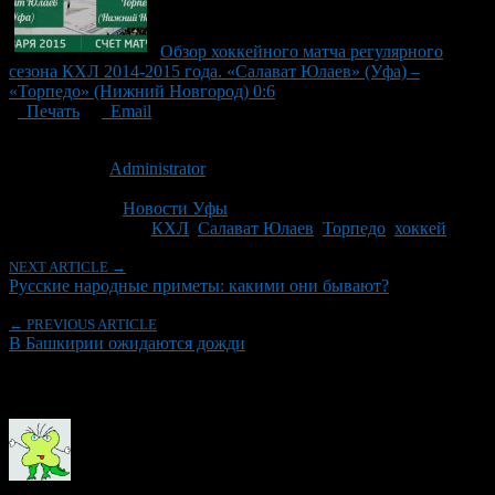
Обзор хоккейного матча регулярного
сезона КХЛ 2014-2015 года. «Салават Юлаев» (Уфа) –
«Торпедо» (Нижний Новгород) 0:6
Печать
Email
Опубликовано: 14 лет назад на 29.10.2012
Автор:
Administrator
Последнее изминение 29 октября, 2012 @ 10:25 дп
Рубрики
Новости Уфы
Tagged With:
КХЛ
,
Салават Юлаев
,
Торпедо
,
хоккей
NEXT ARTICLE →
Русские народные приметы: какими они бывают?
← PREVIOUS ARTICLE
В Башкирии ожидаются дожди
Об авторе