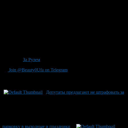
чтобы можно было по закону призвать к ответственности
владельцев «брошенок».
«Разукомплектованным транспортным средством»
предлагают считать автомобиль, у которого, например,
отсутствует одна или несколько кузовных деталей, нет стекол,
внешних световых приборов и т.д. Кроме того, если
транспортное средство не выезжает на дорогу более 30 дней и
хранится вне отведенных для парковки мест, его владельца
также можно будет привлекать к административной
ответственности, сообщает ИТАР-ТАСС.
Источник
За Рулем
Join @Beauty0Ufa on Telegram
Рекомендуем почитать:
Депутаты предлагают не штрафовать за
парковку в выходные и праздники