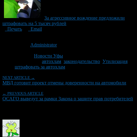
За агрессивное вождение предложили
штрафовать на 5 тысяч рублей
Печать
Email
Опубликовано: 14 лет назад на 16.10.2012
Автор:
Administrator
Последнее изминение 16 октября, 2012 @ 10:29 дп
Рубрики
Новости Уфы
Tagged With:
автохлам
,
законодательство
,
Утилизация
,
штрафовать за автохлам
NEXT ARTICLE →
МВД готовит проект отмены доверенности на автомобили
← PREVIOUS ARTICLE
ОСАГО выведут за рамки Закона о защите прав потребителей
Об авторе