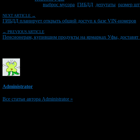
Tagged With:
выброс мусора
,
ГИБДД
,
депутаты
,
размер шт
NEXT ARTICLE →
ГИБДД планирует открыть общий доступ к базе VIN-номеров
← PREVIOUS ARTICLE
Пенсионерам, купившим продукты на ярмарках Уфы, доставят 
Об авторе
Administrator
Все статьи автора Administrator »
Добавить комментарий