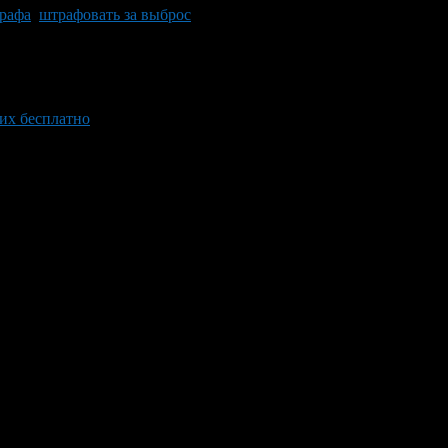
рафа
,
штрафовать за выброс
их бесплатно