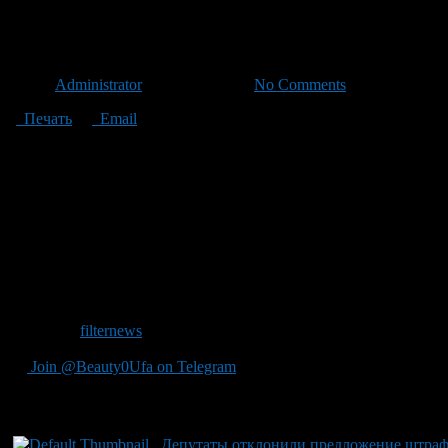
Депутаты предлагают штрафо
Автор
Administrator
/ 02.10.2012 /
No Comments
Печать
Email
Депутаты Государственной Думы рассмотрят проект закона, к
что размер штрафа составит 1 тысячу рублей.
Сотрудники ГИБДД смогут выписывать квитанции как за выки
получать от автомобилистов, которые могут снять выброс мус
и в течение 30 дней Госавтоинспекция должна проинформиров
обязаны предоставить свои данные – ФИО, место проживания. 
от одного до трех минимальных размеров оплаты труда. В 2002
Сегодня в России ответственность за выброс мусора из движу
крупные штрафы за подобные нарушения: 3000 рублей.
Источник
filternews
Join @Beauty0Ufa on Telegram
Рекомендуем почитать:
Депутаты отклонили предложение штрафо