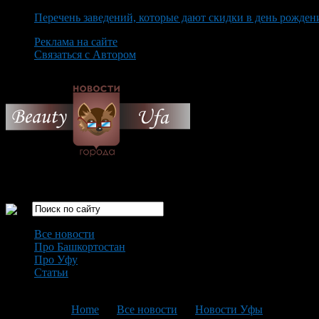
Перечень заведений, которые дают скидки в день рожден
Реклама на сайте
Связаться с Автором
Friday August 7th, 2026
Только самые интересные новости города Уфа
Все новости
Про Башкортостан
Про Уфу
Статьи
Loading...
You are here:
Home
>
Все новости
>
Новости Уфы
>
Текущая