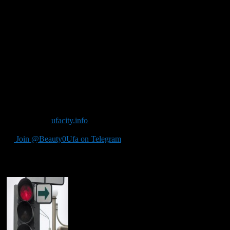
перекрестков.
Независимый правый поворот оправдал затраты на свою
организацию. В настоящее время ведется обследование
других уфимских перекрестков: анализируется нагрузка,
интенсивность движения транспорта в разные периоды суток,
оценивается техническая возможность обустройства поворота.
На тех перекрестках, где целесообразность независимого
правого поворота будет доказана и существовать техническая
возможность – он будет построен.
Фото с сайта
ufacity.info
Join @Beauty0Ufa on Telegram
Рекомендуем почитать: