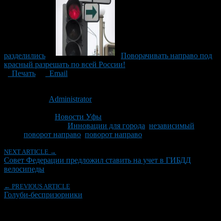
разделились
Поворачивать направо под
красный разрешать по всей России!
Печать
Email
Опубликовано: 14 лет назад на 03.10.2012
Автор:
Administrator
Последнее изминение 3 октября, 2012 @ 11:02 пп
Рубрики
Новости Уфы
Tagged With:
Инновации для города
,
независимый
поворот направо
,
поворот направо
NEXT ARTICLE →
Совет Федерации предложил ставить на учет в ГИБДД
велосипеды
← PREVIOUS ARTICLE
Голуби-беспризорники
Об авторе