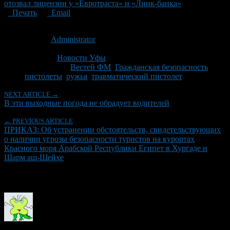
отозвал лицензии у «Евротраста» и «Линк-банка»
Печать
Email
Опубликовано: 15 лет назад на 08.04.2011
Автор:
Administrator
Последнее изминение 8 апреля, 2011 @ 1:24 пп
Рубрики
Новости Уфы
Tagged With:
Вестей ФМ
,
Гражданская безопасность
,
пистолеты
,
ружья
,
травматический пистолет
NEXT ARTICLE →
В эти выходные погода не обрадует водителей
← PREVIOUS ARTICLE
ПРИКАЗ: Об устранении обстоятельств, свидетельствующих
о наличии угрозы безопасности туристов на курортах
Красного моря Арабской Республики Египет в Хургаде и
Шарм аш-Шейхе
Об авторе