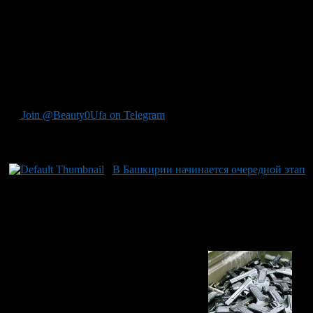
живем в семьях и нужно исключить доступ третьих лиц или
своих близких к оружию», — рассказывает Кудряшов.
В МВД также обещают решить вопрос временного хранения
травматики. Скажем, если вы, захватив с собой пистолет,
собираетесь в театр, кино или на стадион. Предполагается
предусмотреть возможность хранения оружия в местах
массового пребывания граждан.
Join @Beauty0Ufa on Telegram
Рекомендуем почитать:
В Башкирии начинается очередной этап