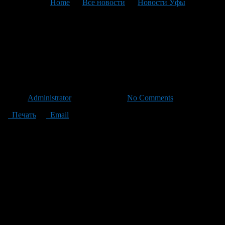
You are here:
Home
>
Все новости
>
Новости Уфы
>
Текущая статья
Изменяется порядок
получения лицензии на
оружие
Автор
Administrator
/ 08.04.2011 /
No Comments
Печать
Email
Более пяти миллионов наших сограждан на законных
основаниях владеют охотничьим и травматическим оружием,
сообщил первый замминистра внутренних дел Михаил
Суходольский. А еще ежегодно порядка 400 тысяч граждан
впервые приобретают пистолеты и ружья.
МВД собирается ужесточить контроль за оборотом такого
оружия. Подробнее – корреспондент «Вестей ФМ» Борис
Бейлин.
Чтобы купить травматический пистолет, по закону, нужно
сначала получить в полиции специальную лицензию. Она