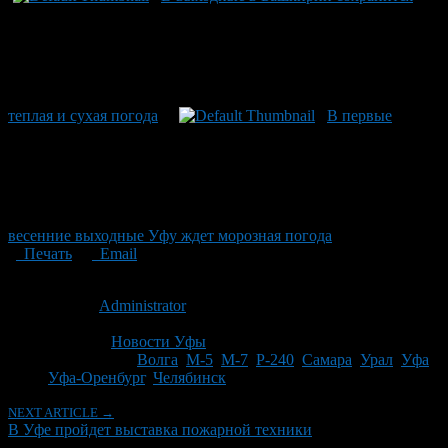
теплая и сухая погода
В первые
весенние выходные Уфу ждет морозная погода
Печать
Email
Опубликовано: 15 лет назад на 08.04.2011
Автор:
Administrator
Последнее изминение 8 апреля, 2011 @ 1:11 пп
Рубрики
Новости Уфы
Tagged With:
Волга
,
М-5
,
М-7
,
Р-240
,
Самара
,
Урал
,
Уфа
,
Уфа-Оренбург
,
Челябинск
NEXT ARTICLE →
В Уфе пройдет выставка пожарной техники