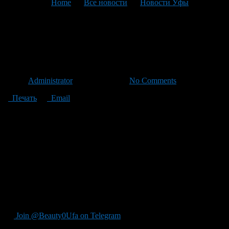
You are here:
Home
>
Все новости
>
Новости Уфы
>
Текущая статья
В эти выходные погода не
обрадует водителей
Автор
Administrator
/ 08.04.2011 /
No Comments
Печать
Email
С 8 по 10 апреля на территории Башкортостана, а также
соседних регионов – Татарстана, Оренбургской области –
ожидаются снег с дождем. В связи с этим Управление
автомобильной магистрали Самара — Уфа — Челябинск
предупреждает водителей о возможных трудностях в дороге.
По всем вопросам, связанным с передвижением по
автотрассам М-5 «Урал», М-7 «Волга», Р-240 «Уфа-Оренбург»
на территории Башкирии, можно обращаться по
круглосуточной телефонной линии (347) 228-12-18.
Join @Beauty0Ufa on Telegram