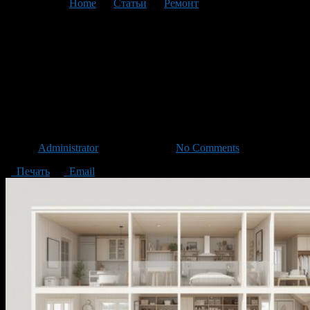
You are here:
Home
>
Статьи
>
Ремонт
>
Текущая статья
Как продумать хранение в
доме из домокомплекта:
кладовые, гардеробные,
хозблоки
Автор
Administrator
/ 04.07.2026 /
No Comments
Печать
Email