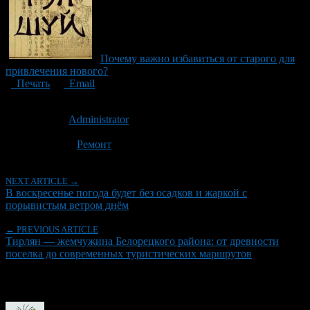
Почему важно избавиться от старого для
привлечения нового?
Печать
Email
Опубликовано: 1 месяц назад на 04.07.2026
Автор:
Administrator
Последнее изминение 4 июля, 2026 @ 2:22 дп
Рубрики
Ремонт
NEXT ARTICLE →
В воскресенье погода будет без осадков и жаркой с
порывистым ветром днём
← PREVIOUS ARTICLE
Тирлян — жемчужина Белорецкого района: от древности
поселка до современных туристических маршрутов
Об авторе