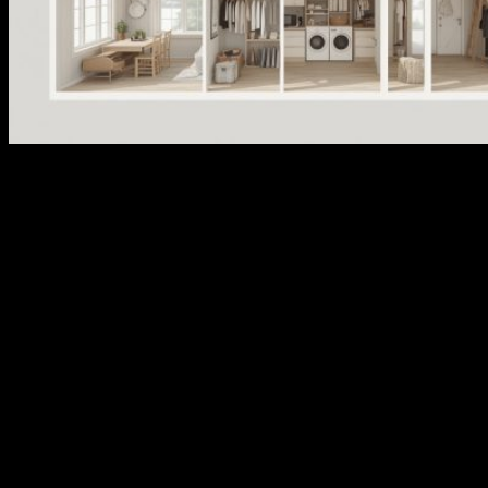
Хранение в доме из домокомплекта нужно продумывать до
утверждения проекта. После сборки коробки изменить
расположение кладовых, гардеробных и хозяйственных зон
сложнее. Если места для хранения не заложены заранее, вещи
начинают занимать коридоры, спальни, технические
помещения и часть гостиной.
Почему хранение влияет на
планировку
В загородном доме хранится больше вещей, чем в городской
квартире. Это сезонная одежда, обувь, инструмент, садовый
инвентарь, бытовая техника, продукты, спортивное
снаряжение, детские вещи и расходные материалы для
участка. Если для них нет отдельных зон, дом быстро теряет