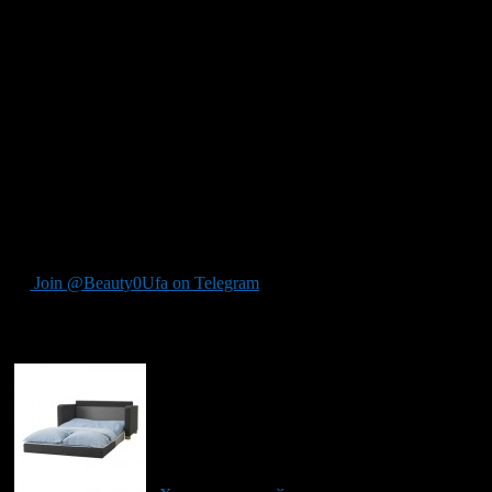
хранения
Частая ошибка это попытка увеличить жилые комнаты за счет
всех вспомогательных помещений. На плане такой дом
выглядит просторнее, но в эксплуатации становится менее
удобным. Вещи все равно требуют места, только размещаются
уже не там, где нужно.
Вторая ошибка это отсутствие связи между хранением и
реальными маршрутами. Обувь нужна у входа, продукты
рядом с кухней, белье рядом с постирочной, инструменты
ближе к участку. Если хранение оторвано от сценариев
жизни, оно используется плохо.
Join @Beauty0Ufa on Telegram
Рекомендуем почитать: