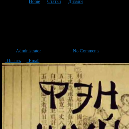
You are here:
Home
>
Статьи
>
Дизайн
>
Текущая статья
Почему важно избавиться от
старого для привлечения
нового?
Автор
Administrator
/ 12.11.2015 /
No Comments
Печать
Email