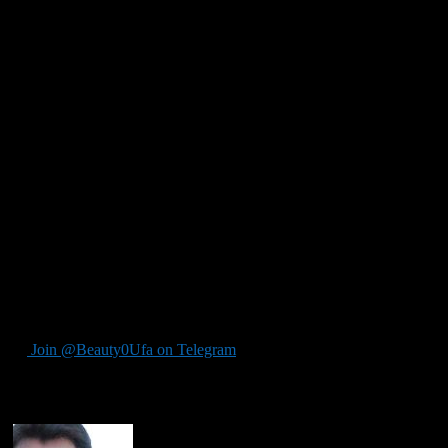
почву. Если хочется, чтобы появилась новая вещь, для нее
нужно освободить пространство. Если понять данное правило
и начать его активно воплощать в жизнь, навести порядок в
доме, устранить оттуда все старье и ненужные вещи, можно
будет найти также время и финансовые средства на покупку
чего-то нового.
Благодаря уборке и ревизии происходит своеобразный
процесс очищения, который в свою очередь освобождает путь
к процветанию. Надо решительно выбросить все старые вещи,
которые больше не нужны. Освобождение места для
позитивной перемены в собственной жизни должно
происходить именно так. Значительная сила скрывается в
чистке дома. Внешний уровень расчистки позволяет
высвободить значительные объемы положительной энергии,
которая повлияет на жизнь.
Join @Beauty0Ufa on Telegram
Рекомендуем почитать: