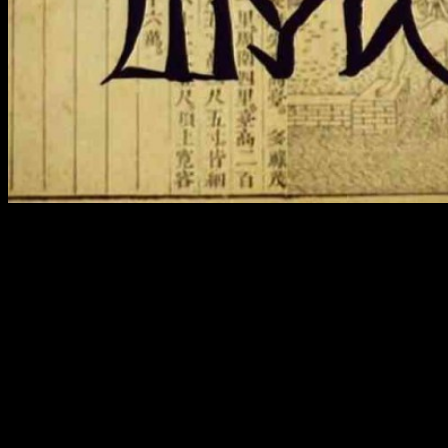
Если в доме есть слишком много старых и ненужных вещей,
нужно всерьез задуматься над тем, чтобы избавиться от всего
этого. Но для начала нужно провести ревизию и понять, что
на самом деле является ненужным и старым.
Можно начать с осмотра посуды. Если есть предметы с
трещинами, каким-то сколами, не стоит их жалеть. Можно
смело отправлять их в мусорное ведро. Старые вещи, у
которых есть какие-то дефекты и которые практически не
используются, могут оказывать пагубное влияние на
человеческое здоровье. Если есть зеркала с дефектами, их
также стоит выбросить.