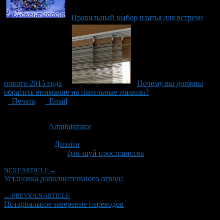
Правильный выбор платья для встречи
нового 2015 года
Почему вы должны
обратить внимание на панельные жалюзи?
Печать
Email
Опубликовано: 11 лет назад на 12.11.2015
Автор:
Administrator
Последнее изминение 1 декабря, 2016 @ 12:11 пп
Рубрики
Дизайн
Tagged With:
фэн-шуй пространства
NEXT ARTICLE →
Установка дополнительного отвода
← PREVIOUS ARTICLE
Нотариальное заверение переводов