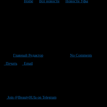
You are here:
Home
>
Все новости
>
Новости Уфы
>
Текущая статья
Селянин «Караидель»
задержан за хранение
нелегальных оружий: Тос —
8М и 52 патрона в доме
Автор
Главный Редактор
/ 06.05.2026 /
No Comments
Печать
Email
"В селе ""Караидель"" сотрудники милиции и полиции
задержали жителя республики за нелегальное хранение
вооружений, в доме он обнаружил охотничьей винтовки
ТОС-8М и 52 патронов различного калибра, сообщает пресс-
служба МВД РБ."
Join @Beauty0Ufa on Telegram
Рекомендуем почитать: