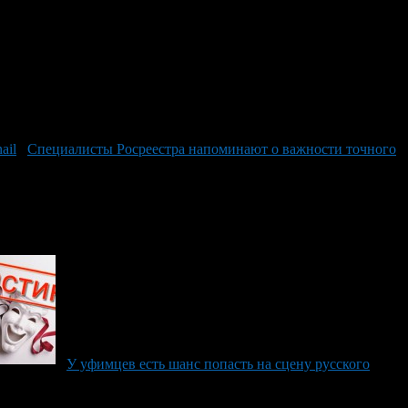
Специалисты Росреестра напоминают о важности точного
У уфимцев есть шанс попасть на сцену русского