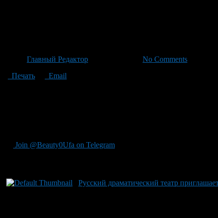
Премьер театра в творческом
молодёжного театра в картине
Автор
Главный Редактор
/ 28.06.2026 /
No Comments
Печать
Email
Фильм «Театр без границ» погружает зрителей в драматически
молодежного театра им. Мустая Карима: заслуженный артист р
роли запомнились по фильмам «Дневник поэта» или «Бабич». Т
также камиль Шириязданов, актёр известных кинолент как „Брать
реальности.
Join @Beauty0Ufa on Telegram
Рекомендуем почитать:
Русский драматический театр приглашает