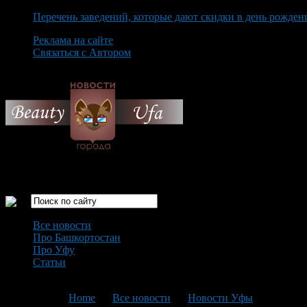
Перечень заведений, которые дают скидки в день рожден
Реклама на сайте
Связаться с Автором
Saturday August 8th, 2026
Только самые интересные новости города Уфа
Все новости
Про Башкортостан
Про Уфу
Статьи
Loading...
You are here:
Home
>
Все новости
>
Новости Уфы
>
Текущая