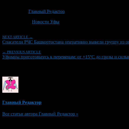
Опубликовано: 1 месяц назад на 28.06.2026
Автор:
Главный Редактор
Последнее изминение 28 июня, 2026 @ 11:16 пп
Рубрики
Новости Уфы
NEXT ARTICLE →
Спасатели РЧС Башкортостана оперативно вывели группу из оп
← PREVIOUS ARTICLE
Уфимцы приготовьтесь к переменам: от +15°C до грозы и сильн
Об авторе
Главный Редактор
Все статьи автора Главный Редактор »
Добавить комментарий