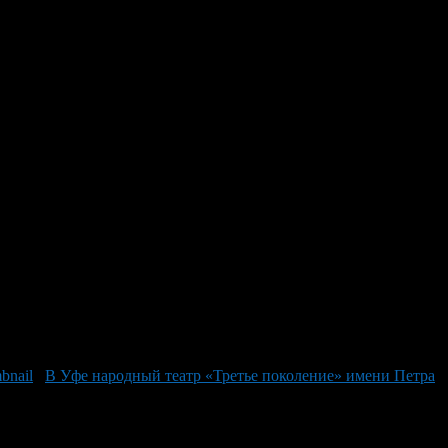
е звёзд Национального
тра. В главных ролях снялись звёзды Национального
инишной чертой», Иванна Скачило и Салават Юлдашбаев, чьи
 работой на крупных проектах типа «Царь Иван Грозный», а
 актёрского мастерства, но переход через грани искусства и
В Уфе народный театр «Третье поколение» имени Петра