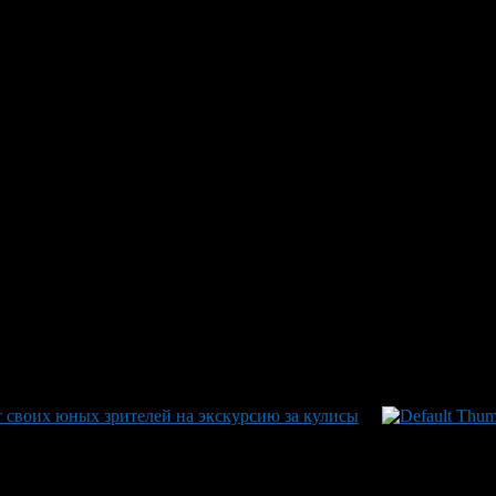
 кризисе: Знаковое выступлени
 «Театр без границ»
й мир творческого кризиса главного персонажа — премьером теа
еспублики Асхат Накиев, известный из таких картин как «За ф
акже в касте — Зульфар Ахметов, прославившийся каскадёрской
я“ и „Туда, где горят фонари“. Каждая сцена – это не просто акт
 своих юных зрителей на экскурсию за кулисы